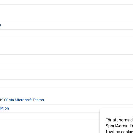
;
.19.00 via Microsoft Teams
ektion
För att hemsid
SportAdmin. De
frivilliga cooki