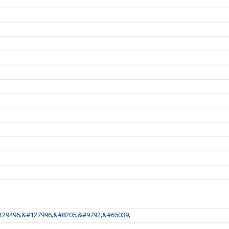
s&#129496;&#127996;&#8205;&#9792;&#65039;