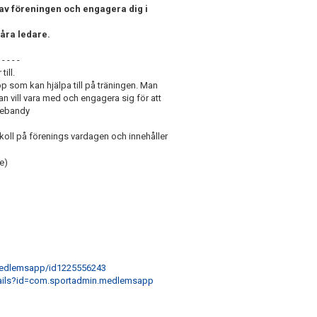
l av föreningen och engagera dig i
 våra ledare.
- - - - -
ill.
pp som kan hjälpa till på träningen. Man
n vill vara med och engagera sig för att
nnebandy
koll på förenings vardagen och innehåller
de)
-medlemsapp/id1225556243
tails?id=com.sportadmin.medlemsapp