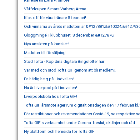
Kallelse till Extra Årsmöte
Våffelcupen 5 mars Varberg Arena
Kick-off för våra tränare 5 februari!
Och vinnarna av årets matlotteri är &#127881;&#10024;&#127930
Glöggmingel i klubbhuset, 8 december &#127876;
Nya ansikten på kansliet!
Matlotter till försäljning!
Stöd Tofta - Köp dina digitala Bingolotter här
Var med och stöd Tofta GIF genom att bli medlem!!
En härlig helg på Lindvallen!
Nu är Liverpool på Lindvallen!
Liverpoolskola hos Tofta GIF!
Tofta GIF årsmöte äger rum digitalt onsdagen den 17 februari kl
För restriktioner och rekomendationer Covid-19, se respektive s
Tofta GIF´s verksamhet under Corona -beslut, riktlinjer och råd
Ny plattform och hemsida för Tofta GIF