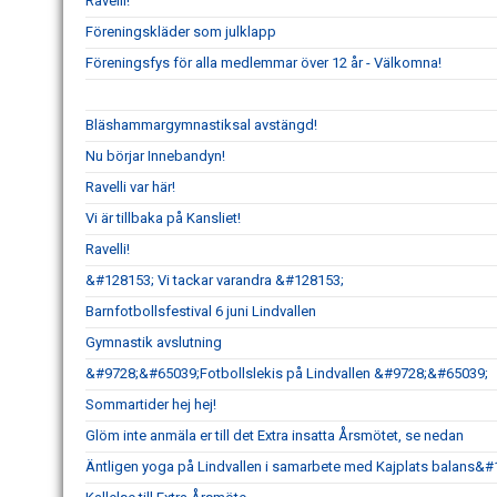
Ravelli!
Föreningskläder som julklapp
Föreningsfys för alla medlemmar över 12 år - Välkomna!
Bläshammargymnastiksal avstängd!
Nu börjar Innebandyn!
Ravelli var här!
Vi är tillbaka på Kansliet!
Ravelli!
&#128153; Vi tackar varandra &#128153;
Barnfotbollsfestival 6 juni Lindvallen
Gymnastik avslutning
&#9728;&#65039;Fotbollslekis på Lindvallen &#9728;&#65039;
Sommartider hej hej!
Glöm inte anmäla er till det Extra insatta Årsmötet, se nedan
Äntligen yoga på Lindvallen i samarbete med Kajplats balan