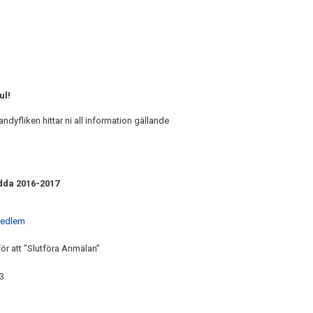
ul!
andyfliken hittar ni all information gällande
ödda 2016-2017
 medlem
för att ”Slutföra Anmälan”
3