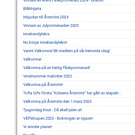
Vinnare av Årets Påskpromenad 2024 - Grattis!!
BlåttHjärta
Inbjudan till Årsmöte 2024
Vinnare av Julpromenaden 2023
Innebandylekis
Nu börjar Innebandylekis!
Varmt Välkomna! Bli medlem på vår hemsida idag!
Välkomna!
Välkomna på en härlig Påskpromenad!
Vinstnummer matlotter 2022
Välkomna på Årsmöte!
Tofta Gifs första "Kidsens Årsmöte" har gått av stapeln...
Välkomna på Årsmöte den 1 mars 2023
Tjugondag Knut - Då skall julen ut!
Våffelcupen 2023 - Bokningen är öppen!
Vi smider planer!