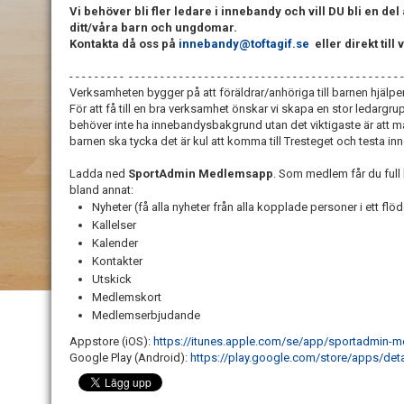
Vi behöver bli fler ledare i innebandy och vill DU bli en de
ditt/våra barn och ungdomar.
Kontakta då oss på
innebandy@toftagif.se
eller direkt till
- - - - - - - - - - - - - - - - - - - - - - - - - - - - - - - - - - - - - - - - - - - - - - - - - - - - 
Verksamheten bygger på att föräldrar/anhöriga till barnen hjälper t
För att få till en bra verksamhet önskar vi skapa en stor ledargru
behöver inte ha innebandysbakgrund utan det viktigaste är att ma
barnen ska tycka det är kul att komma till Tresteget och testa i
Ladda ned
SportAdmin Medlemsapp
. Som medlem får du full 
bland annat:
Nyheter (få alla nyheter från alla kopplade personer i ett flö
Kallelser
Kalender
Kontakter
Utskick
Medlemskort
Medlemserbjudande
Appstore (iOS):
https://itunes.apple.com/se/app/sportadmin
Google Play (Android):
https://play.google.com/store/apps/de