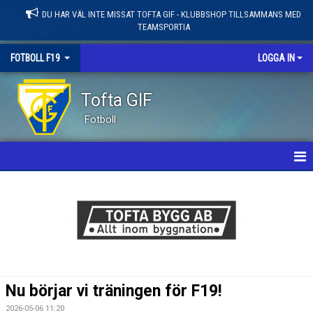
DU HAR VÄL INTE MISSAT TOFTA GIF - KLUBBSHOP TILLSAMMANS MED
TEAMSPORTIA
FOTBOLL F19
LOGGA IN
Tofta GIF
Fotboll
HEM
NYHETER
KALENDER
MATCHER
Nu börjar vi träningen för F19!
TRUPPEN
2026-05-06 11:20