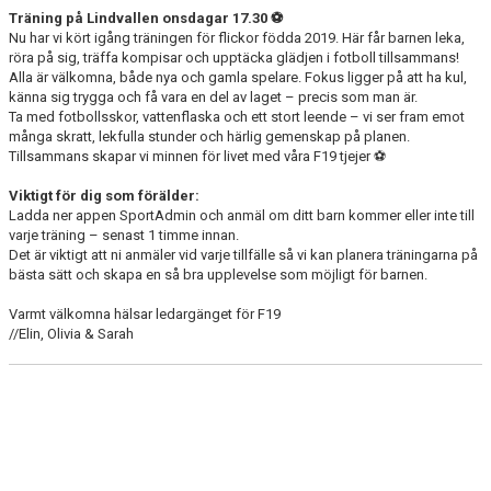
Träning på Lindvallen onsdagar 17.30 ⚽
BILDGALLERI
Nu har vi kört igång träningen för flickor födda 2019. Här får barnen leka,
röra på sig, träffa kompisar och upptäcka glädjen i fotboll tillsammans!
Alla är välkomna, både nya och gamla spelare. Fokus ligger på att ha kul,
DOKUMENT
känna sig trygga och få vara en del av laget – precis som man är.
Ta med fotbollsskor, vattenflaska och ett stort leende – vi ser fram emot
KONTAKT
många skratt, lekfulla stunder och härlig gemenskap på planen.
Tillsammans skapar vi minnen för livet med våra F19 tjejer ⚽
Viktigt för dig som förälder:
Ladda ner appen SportAdmin och anmäl om ditt barn kommer eller inte till
varje träning – senast 1 timme innan.
Det är viktigt att ni anmäler vid varje tillfälle så vi kan planera träningarna på
bästa sätt och skapa en så bra upplevelse som möjligt för barnen.
Varmt välkomna hälsar ledargänget för F19
//Elin, Olivia & Sarah