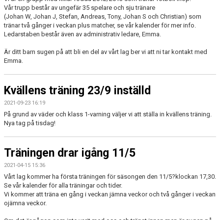
Vår trupp består av ungefär 35 spelare och sju tränare
BILDGALLERI
(Johan W, Johan J, Stefan, Andreas, Tony, Johan S och Christian) som
tränar två gånger i veckan plus matcher, se vår kalender för mer info.
Ledarstaben består även av administrativ ledare, Emma.
DOKUMENT
Är ditt barn sugen på att bli en del av vårt lag ber vi att ni tar kontakt med
Emma.
Kvällens träning 23/9 inställd
2021-09-23 16:19
På grund av väder och klass 1-varning väljer vi att ställa in kvällens träning.
Nya tag på tisdag!
Träningen drar igång 11/5
2021-04-15 15:36
Vårt lag kommer ha första träningen för säsongen den 11/5?klockan 17,30.
Se vår kalender för alla träningar och tider.
Vi kommer att träna en gång i veckan jämna veckor och två gånger i veckan
ojämna veckor.