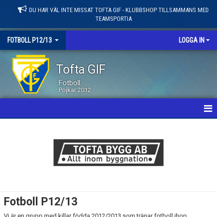
DU HAR VÄL INTE MISSAT TOFTA GIF - KLUBBSHOP TILLSAMMANS MED
TEAMSPORTIA
FOTBOLL P12/13
LOGGA IN
Tofta GIF
Fotboll
Pojkar 2012
HEM
NYHETER
KALENDER
MATCHER
Fotboll P12/13
LEDARE / TRUPP
Vi är en grupp med killar födda 2012/2013 som tränar fotboll ihop.