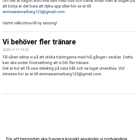
Om det är någon som inte varit med oss och tränat innan men är sugen på
att börja är det bara att dyka upp eller hör av er till
emmawennerberg123@gmail.com
.
Varmt välkomna till ny säsong!
Vi behöver fler tränare
2020-11-17 19:25
Till våren siktar vi på att utöka träningarna med två gånger i veckan. Detta
kan ske under förutsättning att vi blir fler tränare.
Det är kul att få vara delaktig på nära håll och se laget utvecklas. Vid
intresse hör av er till emmawennerberg123@gmail.com.
För att hemsidan ska fungera korrekt använder vi nödvändiga