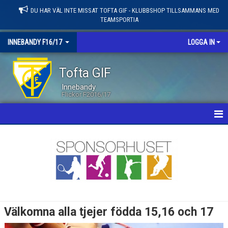
DU HAR VÄL INTE MISSAT TOFTA GIF - KLUBBSHOP TILLSAMMANS MED
TEAMSPORTIA
INNEBANDY F16/17
LOGGA IN
Tofta GIF
Innebandy
Flickor F2016/17
HEM
NYHETER
KALENDER
MATCHER
Välkomna alla tjejer födda 15,16 och 17
LEDARE / TRUPP