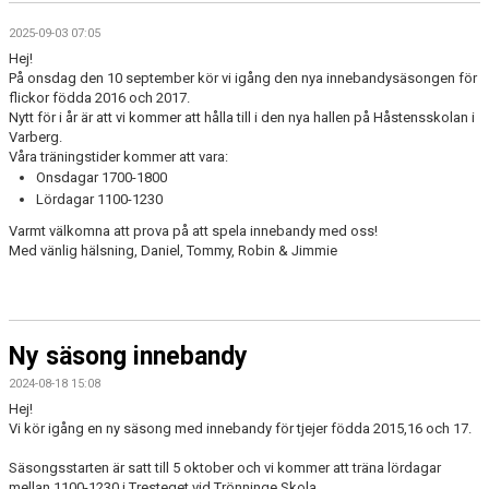
2025-09-03 07:05
Hej!
På onsdag den 10 september kör vi igång den nya innebandysäsongen för
flickor födda 2016 och 2017.
Nytt för i år är att vi kommer att hålla till i den nya hallen på Håstensskolan i
Varberg.
Våra träningstider kommer att vara:
Onsdagar 1700-1800
Lördagar 1100-1230
Varmt välkomna att prova på att spela innebandy med oss!
Med vänlig hälsning, Daniel, Tommy, Robin & Jimmie
Ny säsong innebandy
2024-08-18 15:08
Hej!
Vi kör igång en ny säsong med innebandy för tjejer födda 2015,16 och 17.
Säsongsstarten är satt till 5 oktober och vi kommer att träna lördagar
mellan 1100-1230 i Tresteget vid Trönninge Skola.