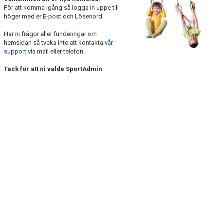
För att komma igång så logga in uppe till
DOKUMENT
höger med er E-post och Lösenord.
Har ni frågor eller funderingar om
hemsidan så tveka inte att kontakta
vår
support
via mail eller telefon.
Tack för att ni valde SportAdmin