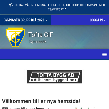
DU HAR VÄL INTE MISSAT TOFTA GIF - KLUBBSHOP TILLSAMMANS MED
TEAMSPORTIA
GYMNASTIK GRUPP BLÅ 2022
LOGGA IN
Tofta GIF
Gymnastik
HEM
NYHETER
KALENDER
LEDARE / TRUPP
Välkommen till er nya hemsida!
BILDGALLERI
Välkommen till er nya hemsida!