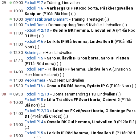
29
09:00
»
Träning, Lindvallen
Fotboll P17
»
Varbergs GIF FK Röd borta, Påskbergsvallen
Fotboll P16
10:00
Kastplan
(P10år Blå Norr)
(..)
10:00
»
Träning, Tresteget
(..)
Gymnastik Svart Diamant
11:00
»
Domaruppdrag 9mot9 Kvibille, Lindvallen
(..)
Fotboll Dam
»
Kvibille BK hemma, Lindvallen A
(P14år Röd
Fotboll P12/13
11:00
B Höst)
(..)
»
Lerkils IF Blå hemma, Lindvallen B
(P10år Blå
Fotboll P16
11:00
Norr)
(..)
12:30
»
Herr, Lindvallen
Bokningar
»
Särö Kullavik IF Grön borta, Särö IP Plätten
Fotboll P15
13:30
(P11år Röd norra)
(..)
»
Frillesås FF hemma, Lindvallen A
(Division 5
Fotboll Herr
14:00
Herr Norra Halland)
(..)
14:00
»
VEO Herr, Lindvallen
Veo-kamera
15:30
»
Onsala BK Blå borta, Rydets IP C
(F10år Norr)
(..)
Fotboll F16
30
09:30
»
Döma sammandrag F18, Lindvallen
(..)
Fotboll P12/13
»
Lilla Träslövs FF Svart borta, Östervi 2
(P11år
Fotboll P15
10:00
Blå norr)
(..)
»
Laholms FK vit/svart borta, Glänninge Park
Fotboll P12/13
14:00
D1
(P14år Blå C Höst)
(..)
»
Onsala BK Gul hemma, Lindvallen B
(P12år Blå)
Fotboll P14
15:00
(..)
»
Lerkils IF Röd hemma, Lindvallen B
(P11år Röd
Fotboll P15
15:00