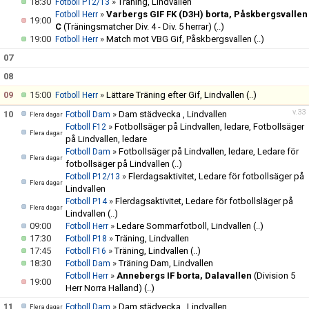
18:30
»
Träning, Lindvallen
Fotboll P12/13
»
Varbergs GIF FK (D3H) borta, Påskbergsvallen
Fotboll Herr
19:00
C
(Träningsmatcher Div. 4 - Div. 5 herrar)
(..)
19:00
»
Match mot VBG Gif, Påskbergsvallen
(..)
Fotboll Herr
07
08
09
15:00
»
Lättare Träning efter Gif, Lindvallen
(..)
Fotboll Herr
v.33
10
»
Dam städvecka , Lindvallen
Fotboll Dam
Flera dagar
»
Fotbollsäger på Lindvallen, ledare, Fotbollsäger
Fotboll F12
Flera dagar
på Lindvallen, ledare
»
Fotbollsäger på Lindvallen, ledare, Ledare för
Fotboll Dam
Flera dagar
fotbollsäger på Lindvallen
(..)
»
Flerdagsaktivitet, Ledare för fotbollsäger på
Fotboll P12/13
Flera dagar
Lindvallen
»
Flerdagsaktivitet, Ledare för fotbollsläger på
Fotboll P14
Flera dagar
Lindvallen
(..)
09:00
»
Ledare Sommarfotboll, Lindvallen
(..)
Fotboll Herr
17:30
»
Träning, Lindvallen
Fotboll P18
17:45
»
Träning, Lindvallen
(..)
Fotboll F16
18:30
»
Träning Dam, Lindvallen
Fotboll Dam
»
Annebergs IF borta, Dalavallen
(Division 5
Fotboll Herr
19:00
Herr Norra Halland)
(..)
11
»
Dam städvecka , Lindvallen
Fotboll Dam
Flera dagar