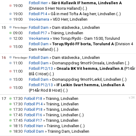
»
Särö Kullavik IF hemma, Lindvallen A
Fotboll Herr
19:00
(Division 5 Herr Norra Halland)
(..)
19:00
»
Gå in med Tofta A-lag herr, Lindvallen
(..)
Fotboll P14
19:00
»
VEO Herr, Lindvallen
Veo-kamera
15
»
Dam städvecka , Lindvallen
Fotboll Dam
Flera dagar
09:00
»
Träning, Lindvallen
Fotboll P17
12:00
»
Veo Torup/Rydö - Dam 15:00, Torulund
Veo-kamera
»
Torup/Rydö FF borta, Torulund A
(Division 4
Fotboll Dam
15:00
Dam Halland)
(..)
16
»
Dam städvecka , Lindvallen
Fotboll Dam
Flera dagar
11:00
»
Domaruppdrag 9mot9 Onsala, Lindvallen
(..)
Fotboll Dam
»
Onsala BK Vit hemma, Lindvallen A
(P14år
Fotboll P12/13
11:00
Blå C Höst)
(..)
15:00
»
Domaruppdrag 9mot9 Lerkil, Lindvallen
(..)
Fotboll Dam
»
IF Leikin Svart hemma, Lindvallen A
Fotboll P12/13
15:00
(P14år Röd B Höst)
(..)
v.34
17
17:30
»
Träning, Lindvallen
Fotboll F18
17:30
»
Träning, Lindvallen
Fotboll P14
17:30
»
Träning, Lindvallen
Fotboll P18
17:45
»
Träning, Lindvallen
(..)
Fotboll F16
17:45
»
Träning, Lindvallen
Fotboll F17
18:15
»
Träning, Lindvallen
(..)
Fotboll Herr
18:30
»
Träning Dam, Lindvallen
Fotboll Dam