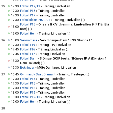
25
17:30
»
Träning, Lindvallen
Fotboll P12/13
17:30
»
Träning, Lindvallen
Fotboll P15
17:30
»
Träning, Lindvallen
Fotboll P17
17:30
»
Träning, Lindvallen
(..)
Fotbollslekis 2020/21
»
Onsala BK Vit hemma, Lindvallen B
(P11år Blå
Fotboll P15
18:00
norr)
(..)
19:00
»
Träning, Lindvallen
(..)
Fotboll Herr
26
15:00
»
Veo Slöinge - Dam 18:30, Slöinge IP
Veo-kamera
17:30
»
Träning F19, Lindvallen
Fotboll F19
17:45
»
Träning, Lindvallen
(..)
Fotboll F16
17:45
»
Träning, Lindvallen
Fotboll F17
»
Slöinge GOIF borta, Slöinge IP A
(Division 4
Fotboll Dam
18:30
Dam Halland)
(..)
19:30
»
Möte Damlaget, Lindvallen
Bokningar
27
16:45
»
Träning, Tresteget
(..)
Gymnastik Svart Diamant
17:30
»
Träning, Lindvallen
Fotboll P14
17:30
»
Träning, Lindvallen
Fotboll P15
17:30
»
Träning, Lindvallen
Fotboll P18
18:00
»
Träning, Lindvallen
Fotboll P19
18:30
»
Träning, Lindvallen
Fotboll P12/13
19:00
»
Träning, Lindvallen
(..)
Fotboll Herr
28