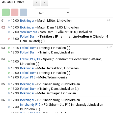
AUGUSTI 2026
VÅRA LEDARE
MATCHER
v.31
01
10:00
»
Martin Möte , Lindvallen
Bokningar
02
16:00
»
Match Dam 18:00, Lindvallen
Bokningar
DOKUMENT
17:00
»
Veo Dam - Tvååker 18:00, Lindvallen
Veo-kamera
»
Tvååkers IF hemma, Lindvallen A
(Division 4
Fotboll Dam
18:00
Dam Halland)
(..)
LÄNKAR
v.32
03
18:15
»
Träning, Lindvallen
(..)
Fotboll Herr
18:30
»
Träning Dam, Lindvallen
Fotboll Dam
04
»
Spelar/Föräldramöte och träning efteråt,
Fotboll P12/13
17:00
Lindvallen
(..)
18:30
»
Möte Herrsektion, Lindvallen
Bokningar
19:00
»
Träning, Lindvallen
(..)
Fotboll Herr
19:00
»
Möte, Trönningenäs
Fotboll P15
05
17:30
»
P-17 innebandy, Klubblokalen
Bokningar
18:30
»
Träning Dam, Lindvallen
(..)
Fotboll Dam
19:30
»
Möte Damlaget, Lindvallen
Bokningar
06
17:30
»
P-17 innebandy, Klubblokalen
Bokningar
»
Föräldrarmöte P17 innebandy , Lindvallen
innebandy P17
17:30
klubblokal
(..)