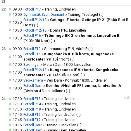
21
22
09:00
»
Träning, Lindvallen
Fotboll P17
10:00
»
Träning, Tresteget
(..)
Gymnastik Svart Diamant
»
Getinge IF borta, Getinge IP 21
(P14år Röd B
Fotboll P12/13
10:30
Höst)
(..)
10:30
»
Döma P16, Lindvallen
Fotboll P12/13
»
Trönninge BK Grön hemma, Lindvallen B
Fotboll P16
10:30
(P10år Blå Norr)
(..)
23
09:00
»
Sammandrag F19, Värö IP
(..)
Fotboll F19
»
Kungsbacka IF Blå borta, Kungsbacka
Fotboll F16
11:00
sportcenter 7
(F10år Norr)
(..)
17:00
»
Match Dam 18:00, Lindvallen
Bokningar
»
Kungsbacka IF Vit borta, Kungsbacka
Fotboll P12/13
17:00
sportcenter 7
(P14år Blå C Höst)
(..)
17:00
»
Veo Dam - Kornhult 18:00, Lindvallen
Veo-kamera
»
Kornhult/Hishult FF hemma, Lindvallen A
Fotboll Dam
18:00
(Division 4 Dam Halland)
(..)
v.35
24
17:30
»
Träning, Lindvallen
Fotboll F18
17:30
»
Träning, Lindvallen
Fotboll P14
17:30
»
Träning, Lindvallen
Fotboll P18
17:45
»
Träning, Lindvallen
(..)
Fotboll F16
17:45
»
Träning, Lindvallen
Fotboll F17
18:15
»
Träning, Lindvallen
(..)
Fotboll Herr
18:30
»
Träning Dam, Lindvallen
Fotboll Dam