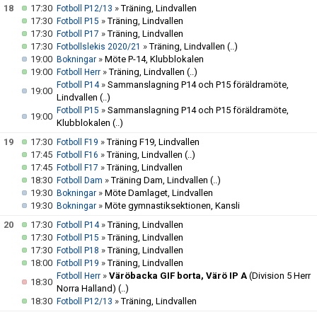
18
17:30
»
Träning, Lindvallen
Fotboll P12/13
17:30
»
Träning, Lindvallen
Fotboll P15
17:30
»
Träning, Lindvallen
Fotboll P17
17:30
»
Träning, Lindvallen
(..)
Fotbollslekis 2020/21
19:00
»
Möte P-14, Klubblokalen
Bokningar
19:00
»
Träning, Lindvallen
(..)
Fotboll Herr
»
Sammanslagning P14 och P15 föräldramöte,
Fotboll P14
19:00
Lindvallen
(..)
»
Sammanslagning P14 och P15 föräldramöte,
Fotboll P15
19:00
Klubblokalen
(..)
19
17:30
»
Träning F19, Lindvallen
Fotboll F19
17:45
»
Träning, Lindvallen
(..)
Fotboll F16
17:45
»
Träning, Lindvallen
Fotboll F17
18:30
»
Träning Dam, Lindvallen
(..)
Fotboll Dam
19:30
»
Möte Damlaget, Lindvallen
Bokningar
19:30
»
Möte gymnastiksektionen, Kansli
Bokningar
20
17:30
»
Träning, Lindvallen
Fotboll P14
17:30
»
Träning, Lindvallen
Fotboll P15
17:30
»
Träning, Lindvallen
Fotboll P18
18:00
»
Träning, Lindvallen
Fotboll P19
»
Väröbacka GIF borta, Värö IP A
(Division 5 Herr
Fotboll Herr
18:30
Norra Halland)
(..)
18:30
»
Träning, Lindvallen
Fotboll P12/13