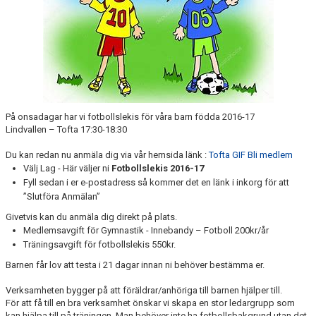
På onsadagar har vi fotbollslekis för våra barn födda 2016-17
Lindvallen – Tofta 17:30-18:30
Du kan redan nu anmäla dig via vår hemsida länk :
Tofta GIF Bli medlem
Välj Lag - Här väljer ni
Fotbollslekis 2016-17
Fyll sedan i er e-postadress så kommer det en länk i inkorg för att
”Slutföra Anmälan”
Givetvis kan du anmäla dig direkt på plats.
Medlemsavgift för Gymnastik - Innebandy – Fotboll 200kr/år
Träningsavgift för fotbollslekis 550kr.
Barnen får lov att testa i 21 dagar innan ni behöver bestämma er.
Verksamheten bygger på att föräldrar/anhöriga till barnen hjälper till.
För att få till en bra verksamhet önskar vi skapa en stor ledargrupp som
kan hjälpa till på träningen. Man behöver inte ha fotbollsbakgrund utan det