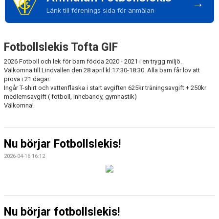
→
Länk till förenings sida för anmälan
DOKUMENT
Fotbollslekis Tofta GIF
2026 Fotboll och lek för barn födda 2020 - 2021 i en trygg miljö.
Välkomna till Lindvallen den 28 april kl:17:30-18:30. Alla barn får lov att
prova i 21 dagar.
Ingår T-shirt och vattenflaska i start avgiften 625kr träningsavgift + 250kr
medlemsavgift ( fotboll, innebandy, gymnastik)
Välkomna!
Nu börjar Fotbollslekis!
2026-04-16 16:12
Nu börjar fotbollslekis!