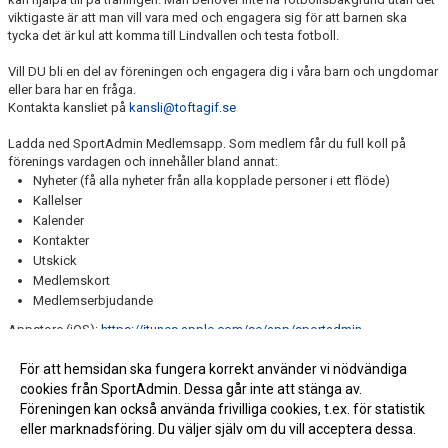
viktigaste är att man vill vara med och engagera sig för att barnen ska
tycka det är kul att komma till Lindvallen och testa fotboll.
Vill DU bli en del av föreningen och engagera dig i våra barn och ungdomar
eller bara har en fråga.
Kontakta kansliet på
kansli@toftagif.se
Ladda ned SportAdmin Medlemsapp. Som medlem får du full koll på
förenings vardagen och innehåller bland annat:
Nyheter (få alla nyheter från alla kopplade personer i ett flöde)
Kallelser
Kalender
Kontakter
Utskick
Medlemskort
Medlemserbjudande
Appstore (iOS):
https://itunes.apple.com/se/app/sportadmin-
medlemsapp/id1225556243
Google Play (Android):
https://play.google.com/store/apps/details?
För att hemsidan ska fungera korrekt använder vi nödvändiga
id=com.sportadmin.medlemsapp
cookies från SportAdmin. Dessa går inte att stänga av.
Föreningen kan också använda frivilliga cookies, t.ex. för statistik
eller marknadsföring. Du väljer själv om du vill acceptera dessa.