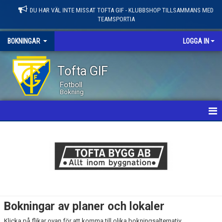
DU HAR VÄL INTE MISSAT TOFTA GIF - KLUBBSHOP TILLSAMMANS MED
TEAMSPORTIA
BOKNINGAR
LOGGA IN
Tofta GIF
Fotboll
Bokning
HEM
KLUBBLOKAL
LINDVALLEN / KONSTG./ HALLAR
KOMMUNAL ANLÄGGNING
Bokningar av planer och lokaler
TÅNGABERG
Klicka på flikar ovan för att komma till olika bokningsalternativ.