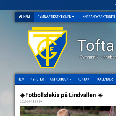
HEM
GYMNASTIKSEKTIONEN
INNEBANDYSEKTIONEN
Tofta
Gymnastik - Inneban
HEM
NYHETER
OM KLUBBEN
KONTAKT
KALENDER
☀️Fotbollslekis på Lindvallen ☀️
2022-04-14 13:39