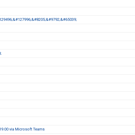
s&#129496;&#127996;&#8205;&#9792;&#65039;
;
.19.00 via Microsoft Teams