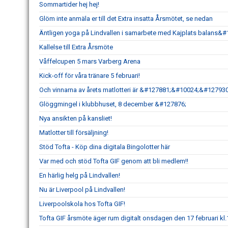
Sommartider hej hej!
Glöm inte anmäla er till det Extra insatta Årsmötet, se nedan
Äntligen yoga på Lindvallen i samarbete med Kajplats balan
Kallelse till Extra Årsmöte
Våffelcupen 5 mars Varberg Arena
Kick-off för våra tränare 5 februari!
Och vinnarna av årets matlotteri är &#127881;&#10024;&#127930
Glöggmingel i klubbhuset, 8 december &#127876;
Nya ansikten på kansliet!
Matlotter till försäljning!
Stöd Tofta - Köp dina digitala Bingolotter här
Var med och stöd Tofta GIF genom att bli medlem!!
En härlig helg på Lindvallen!
Nu är Liverpool på Lindvallen!
Liverpoolskola hos Tofta GIF!
Tofta GIF årsmöte äger rum digitalt onsdagen den 17 februari kl