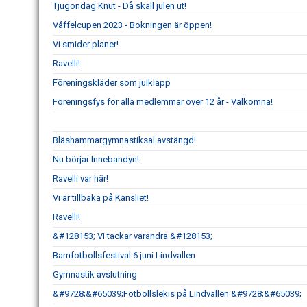
Tjugondag Knut - Då skall julen ut!
Våffelcupen 2023 - Bokningen är öppen!
Vi smider planer!
Ravelli!
Föreningskläder som julklapp
Föreningsfys för alla medlemmar över 12 år - Välkomna!
Bläshammargymnastiksal avstängd!
Nu börjar Innebandyn!
Ravelli var här!
Vi är tillbaka på Kansliet!
Ravelli!
&#128153; Vi tackar varandra &#128153;
Barnfotbollsfestival 6 juni Lindvallen
Gymnastik avslutning
&#9728;&#65039;Fotbollslekis på Lindvallen &#9728;&#65039;