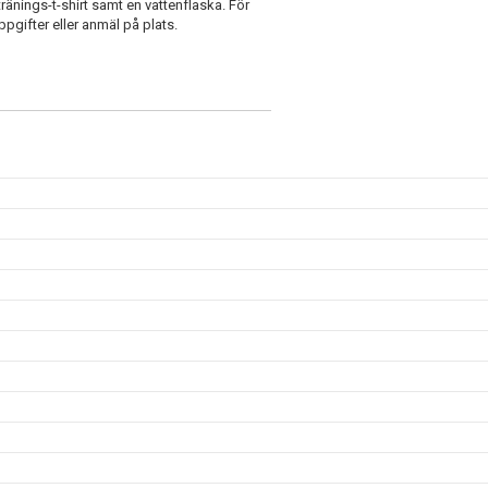
ränings-t-shirt samt en vattenflaska. För
pgifter eller anmäl på plats.