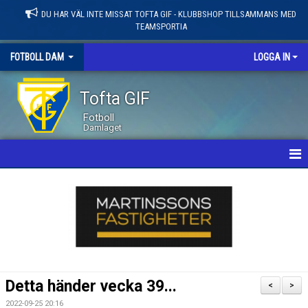
DU HAR VÄL INTE MISSAT TOFTA GIF - KLUBBSHOP TILLSAMMANS MED
TEAMSPORTIA
FOTBOLL DAM
LOGGA IN
Tofta GIF
Fotboll
Damlaget
HEM
NYHETER
KALENDER
MATCHER
Detta händer vecka 39...
<
>
LEDARE / TRUPP
2022-09-25 20:16