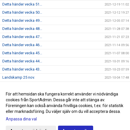
Detta händer vecka 51...
2021-12-19 11:02
Detta händer vecka 50...
2021-12-12 19:27
Detta händer vecka 49...
2021-12-05 07:14
Detta händer vecka 48...
2021-11-28 07:38
Detta händer vecka 47...
2021-11-21 07:23
Detta händer vecka 46...
2021-11-14 09:56
Detta händer vecka 45...
2021-11-07 08:00
Detta händer vecka 44...
2021-10-31 09:16
Detta händer vecka 43..
2021-10-23 07:59
Landskamp 25 nov.
2021-10-04 17:48
Dam - Vecka 17...
2021-04-23 18:27
Skridsko och korvgrillning
För att hemsidan ska fungera korrekt använder vi nödvändiga
2021-02-02 19:33
cookies från SportAdmin. Dessa går inte att stänga av.
Regelgenomgång 28 okt. 11:00
2020-10-27 06:22
Föreningen kan också använda frivilliga cookies, t.ex. för statistik
eller marknadsföring. Du väljer själv om du vill acceptera dessa.
Anpassa dina val
Cookie-inställningar
Gå till Webbversion