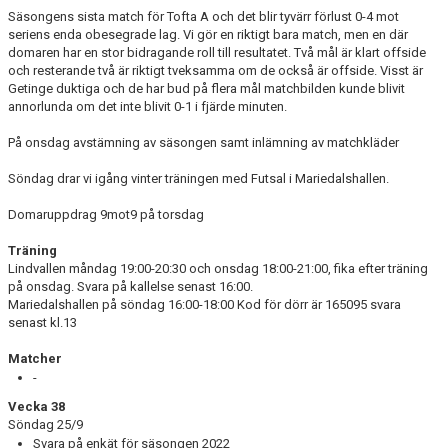
Säsongens sista match för Tofta A och det blir tyvärr förlust 0-4 mot
BILDGALLERI
seriens enda obesegrade lag. Vi gör en riktigt bara match, men en där
domaren har en stor bidragande roll till resultatet. Två mål är klart offside
och resterande två är riktigt tveksamma om de också är offside. Visst är
DOKUMENT
Getinge duktiga och de har bud på flera mål matchbilden kunde blivit
annorlunda om det inte blivit 0-1 i fjärde minuten.
På onsdag avstämning av säsongen samt inlämning av matchkläder
Söndag drar vi igång vinter träningen med Futsal i Mariedalshallen.
Domaruppdrag 9mot9 på torsdag
Träning
Lindvallen måndag 19:00-20:30 och onsdag 18:00-21:00, fika efter träning
på onsdag. Svara på kallelse senast 16:00.
Mariedalshallen på söndag 16:00-18:00 Kod för dörr är 165095 svara
senast kl.13
Matcher
-
Vecka 38
Söndag 25/9
Svara på enkät för säsongen 2022