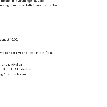
risknar till avslutningen av våren.
nsdag hemma för Tofta U mot L:a Träslöv
 senast 16:00.
Svar
senast 1 vecka
innan match för att
15:45 Lindvallen
amling 18:15 Lindvallen
ng 15:45 Lindvallen
n