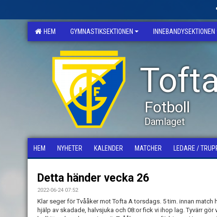
HEM
GYMNASTIKSEKTIONEN
INNEBANDYSEKTIONEN
Tofta
Fotboll
Damlaget
HEM
NYHETER
KALENDER
MATCHER
LEDARE / TRUP
Detta händer vecka 26
2022-06-24 07:52
Klar seger för Tvååker mot Tofta A torsdags. 5 tim. innan match 
hjälp av skadade, halvsjuka och 08:or fick vi ihop lag. Tyvärr gör v