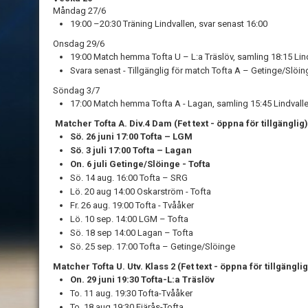
Måndag 27/6
19:00 –20:30 Träning Lindvallen, svar senast 16:00
Onsdag 29/6
19:00 Match hemma Tofta U – L:a Träslöv, samling 18:15 Lin
Svara senast - Tillgänglig för match Tofta A – Getinge/Slöin
Söndag 3/7
17:00 Match hemma Tofta A - Lagan, samling 15:45 Lindvall
Matcher Tofta A. Div.4 Dam
(Fet text - öppna för tillgänglig)
Sö. 26 juni 17:00 Tofta – LGM
Sö. 3 juli 17:00 Tofta – Lagan
On. 6 juli Getinge/Slöinge - Tofta
Sö. 14 aug. 16:00 Tofta – SRG
Lö. 20 aug 14:00 Oskarström - Tofta
Fr. 26 aug. 19:00 Tofta - Tvååker
Lö. 10 sep. 14:00 LGM – Tofta
Sö. 18 sep 14:00 Lagan – Tofta
Sö. 25 sep. 17:00 Tofta – Getinge/Slöinge
Matcher Tofta U. Utv. Klass 2
(Fet text - öppna för tillgänglig
On. 29 juni 19:30 Tofta-L:a Träslöv
To. 11 aug. 19:30 Tofta-Tvååker
To. 18 aug 19:30 Fjärås-Tofta