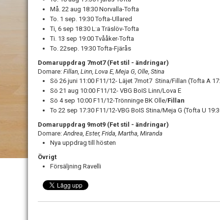
Må. 22 aug 18:30 Norvalla-Tofta
To. 1 sep. 19:30 Tofta-Ullared
Ti, 6 sep 18:30 L:a Träslöv-Tofta
Ti. 13 sep 19:00 Tvååker-Tofta
To. 22sep. 19:30 Tofta-Fjärås
Domaruppdrag 7mot7 (Fet stil - ändringar)
Domare:
Fillan, Linn, Lova E, Meja G, Olle, Stina
Sö 26 juni 11:00 F11/12- Läjet 7mot7 Stina/Fillan (Tofta A 17
Sö 21 aug 10:00 F11/12- VBG BoIS Linn/Lova E
Sö 4 sep 10:00 F11/12-Trönninge BK Olle/
Fillan
To 22 sep 17:30 F11/12-VBG BoIS Stina/Meja G (Tofta U 19:3
Domaruppdrag 9mot9 (Fet stil - ändringar)
Domare:
Andrea, Ester, Frida, Martha, Miranda
Nya uppdrag till hösten
Övrigt
Försäljning Ravelli