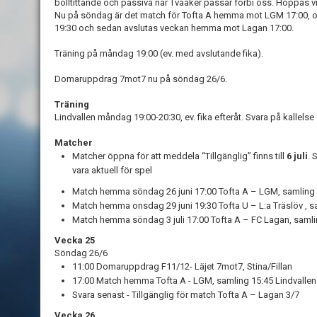
bolltittande och passiva när Tvååker passar förbi oss. Hoppas vi f
Nu på söndag är det match för Tofta A hemma mot LGM 17:00, o
19:30 och sedan avslutas veckan hemma mot Lagan 17:00.
Träning på måndag 19:00 (ev. med avslutande fika).
Domaruppdrag 7mot7 nu på söndag 26/6.
Träning
Lindvallen måndag 19:00-20:30, ev. fika efteråt. Svara på kallelse
Matcher
Matcher öppna för att meddela “Tillgänglig” finns till
6 juli
. 
vara aktuell för spel
Match hemma söndag 26 juni 17:00 Tofta A – LGM, samling 
Match hemma onsdag 29 juni 19:30 Tofta U – L:a Träslöv , s
Match hemma söndag 3 juli 17:00 Tofta A – FC Lagan, samli
Vecka 25
Söndag 26/6
11:00 Domaruppdrag F11/12- Läjet 7mot7, Stina/Fillan
17:00 Match hemma Tofta A - LGM, samling 15:45 Lindvalle
Svara senast - Tillgänglig för match Tofta A – Lagan 3/7
Vecka 26