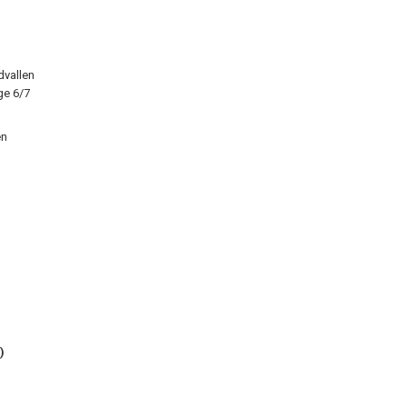
dvallen
ge 6/7
en
)