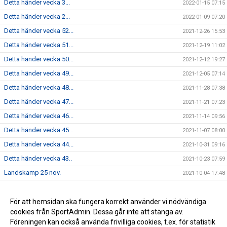
Detta händer vecka 3...
2022-01-15 07:15
Detta händer vecka 2...
2022-01-09 07:20
Detta händer vecka 52...
2021-12-26 15:53
Detta händer vecka 51...
2021-12-19 11:02
Detta händer vecka 50...
2021-12-12 19:27
Detta händer vecka 49...
2021-12-05 07:14
Detta händer vecka 48...
2021-11-28 07:38
Detta händer vecka 47...
2021-11-21 07:23
Detta händer vecka 46...
2021-11-14 09:56
Detta händer vecka 45...
2021-11-07 08:00
Detta händer vecka 44...
2021-10-31 09:16
Detta händer vecka 43..
2021-10-23 07:59
Landskamp 25 nov.
2021-10-04 17:48
Dam - Vecka 17...
2021-04-23 18:27
Skridsko och korvgrillning
För att hemsidan ska fungera korrekt använder vi nödvändiga
2021-02-02 19:33
cookies från SportAdmin. Dessa går inte att stänga av.
Regelgenomgång 28 okt. 11:00
2020-10-27 06:22
Föreningen kan också använda frivilliga cookies, t.ex. för statistik