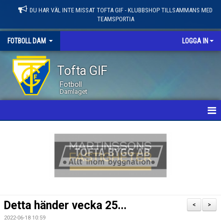
DU HAR VÄL INTE MISSAT TOFTA GIF - KLUBBSHOP TILLSAMMANS MED
TEAMSPORTIA
FOTBOLL DAM
LOGGA IN
Tofta GIF
Fotboll
Damlaget
HEM
NYHETER
KALENDER
MATCHER
Detta händer vecka 25...
<
>
LEDARE / TRUPP
2022-06-18 10:59