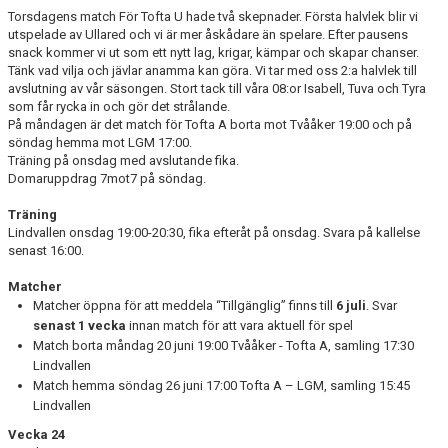
Torsdagens match För Tofta U hade två skepnader. Första halvlek blir vi
BILDGALLERI
utspelade av Ullared och vi är mer åskådare än spelare. Efter pausens
snack kommer vi ut som ett nytt lag, krigar, kämpar och skapar chanser.
Tänk vad vilja och jävlar anamma kan göra. Vi tar med oss 2:a halvlek till
DOKUMENT
avslutning av vår säsongen. Stort tack till våra 08:or Isabell, Tuva och Tyra
som får rycka in och gör det strålande.
På måndagen är det match för Tofta A borta mot Tvååker 19:00 och på
söndag hemma mot LGM 17:00.
Träning på onsdag med avslutande fika.
Domaruppdrag 7mot7 på söndag.
Träning
Lindvallen onsdag 19:00-20:30, fika efteråt på onsdag. Svara på kallelse
senast 16:00.
Matcher
Matcher öppna för att meddela “Tillgänglig” finns till
6 juli
. Svar
senast 1 vecka
innan match för att vara aktuell för spel
Match borta måndag 20 juni 19:00 Tvååker - Tofta A, samling 17:30
Lindvallen
Match hemma söndag 26 juni 17:00 Tofta A – LGM, samling 15:45
Lindvallen
Vecka 24