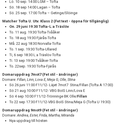
Lö. 10 sep. 14:00 LGM – Tofta
Sö. 18 sep 14:00 Lagan – Tofta
Sö. 25 sep. 17:00 Tofta – Getinge/Slöinge
Matcher Tofta U. Utv. Klass 2
(Fet text - öppna för tillgänglig)
On. 29 juni 19:30 Tofta-L:a Träslöv
To. 11 aug. 19:30 Tofta-Tvååker
To. 18 aug 19:30 Fjärås-Tofta
Må. 22 aug 18:30 Norvalla-Tofta
To. 1 sep. 19:30 Tofta-Ullared
Ti, 6 sep 18:30 L:a Träslöv-Tofta
Ti. 13 sep 19:00 Tvååker-Tofta
To. 22sep. 19:30 Tofta-Fjärås
Domaruppdrag 7mot7 (Fet stil - ändringar)
Domare:
Fillan, Linn, Lova E, Meja G, Olle, Stina
Sö 26 juni 11:00 F11/12- Läjet 7mot7 Stina/Fillan (Tofta A 17:00)
Sö 21 aug 10:00 F11/12- VBG BoIS Linn/Lova E
Sö 4 sep 10:00 F11/12-Trönninge BK Olle/
Fillan
To 22 sep 17:30 F11/12-VBG BoIS Stina/Meja G (Tofta U 19:30)
Domaruppdrag 9mot9 (Fet stil - ändringar)
Domare:
Andrea, Ester, Frida, Martha, Miranda
Nya uppdrag till hösten