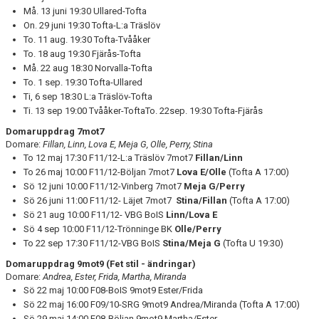
Må. 13 juni 19:30 Ullared-Tofta
On. 29 juni 19:30 Tofta-L:a Träslöv
To. 11 aug. 19:30 Tofta-Tvååker
To. 18 aug 19:30 Fjärås-Tofta
Må. 22 aug 18:30 Norvalla-Tofta
To. 1 sep. 19:30 Tofta-Ullared
Ti, 6 sep 18:30 L:a Träslöv-Tofta
Ti. 13 sep 19:00 Tvååker-Tofta
To. 22sep. 19:30 Tofta-Fjärås
Domaruppdrag 7mot7
Domare:
Fillan, Linn, Lova E, Meja G, Olle, Perry, Stina
To 12 maj 17:30 F11/12-L:a Träslöv 7mot7
Fillan/Linn
To 26 maj 10:00 F11/12-Böljan 7mot7
Lova E/Olle
(Tofta A 17:00)
Sö 12 juni 10:00 F11/12-Vinberg 7mot7
Meja G/Perry
Sö 26 juni 11:00 F11/12- Läjet 7mot7
Stina/Fillan
(Tofta A 17:00)
Sö 21 aug 10:00 F11/12- VBG BoIS
Linn/Lova E
Sö 4 sep 10:00 F11/12-Trönninge BK
Olle/Perry
To 22 sep 17:30 F11/12-VBG BoIS
Stina/Meja G
(Tofta U 19:30)
Domaruppdrag 9mot9 (Fet stil - ändringar)
Domare:
Andrea, Ester, Frida, Martha, Miranda
Sö 22 maj 10:00 F08-BoIS 9mot9 Ester/Frida
Sö 22 maj 16:00 F09/10-SRG 9mot9 Andrea/Miranda (Tofta A 17:00)
Sö 29 maj 14:00 F08-Böljan 9mot9 Martha/Ester