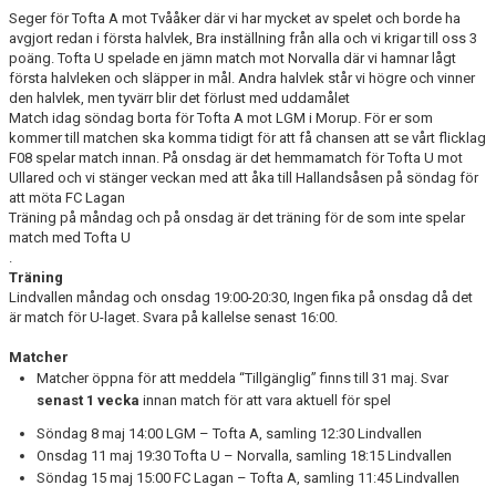
Seger för Tofta A mot Tvååker där vi har mycket av spelet och borde ha
BILDGALLERI
avgjort redan i första halvlek, Bra inställning från alla och vi krigar till oss 3
poäng. Tofta U spelade en jämn match mot Norvalla där vi hamnar lågt
första halvleken och släpper in mål. Andra halvlek står vi högre och vinner
DOKUMENT
den halvlek, men tyvärr blir det förlust med uddamålet
Match idag söndag borta för Tofta A mot LGM i Morup. För er som
kommer till matchen ska komma tidigt för att få chansen att se vårt flicklag
F08 spelar match innan. På onsdag är det hemmamatch för Tofta U mot
Ullared och vi stänger veckan med att åka till Hallandsåsen på söndag för
att möta FC Lagan
Träning på måndag och på onsdag är det träning för de som inte spelar
match med Tofta U
.
Träning
Lindvallen måndag och onsdag 19:00-20:30, Ingen fika på onsdag då det
är match för U-laget. Svara på kallelse senast 16:00.
Matcher
Matcher öppna för att meddela “Tillgänglig” finns till 31 maj. Svar
senast 1 vecka
innan match för att vara aktuell för spel
Söndag 8 maj 14:00 LGM – Tofta A, samling 12:30 Lindvallen
Onsdag 11 maj 19:30 Tofta U – Norvalla, samling 18:15 Lindvallen
Söndag 15 maj 15:00 FC Lagan – Tofta A, samling 11:45 Lindvallen