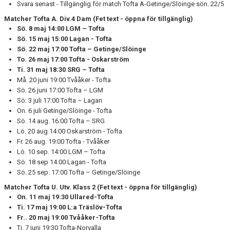
Svara senast - Tillgänglig för match Tofta A-Getinge/Slöinge sön. 22/5
Matcher Tofta A. Div.4 Dam
(Fet text - öppna för tillgänglig)
Sö. 8 maj 14:00 LGM – Tofta
Sö. 15 maj 15:00 Lagan - Tofta
Sö. 22 maj 17:00 Tofta – Getinge/Slöinge
To. 26 maj 17:00 Tofta - Oskarström
Ti. 31 maj 18:30 SRG – Tofta
Må. 20 juni 19:00 Tvååker - Tofta
Sö. 26 juni 17:00 Tofta – LGM
Sö. 3 juli 17:00 Tofta – Lagan
On. 6 juli Getinge/Slöinge - Tofta
Sö. 14 aug. 16:00 Tofta – SRG
Lö. 20 aug 14:00 Oskarström - Tofta
Fr. 26 aug. 19:00 Tofta - Tvååker
Lö. 10 sep. 14:00 LGM – Tofta
Sö. 18 sep 14:00 Lagan - Tofta
Sö. 25 sep. 17:00 Tofta – Getinge/Slöinge
Matcher Tofta U. Utv. Klass 2
(Fet text - öppna för tillgänglig)
On. 11 maj 19:30 Ullared-Tofta
Ti. 17 maj 19:00 L:a Träslöv-Tofta
Fr.. 20 maj 19:00 Tvååker-Tofta
Ti. 7 juni 19:30 Tofta-Norvalla