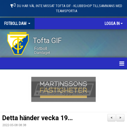
DU HAR VÄL INTE MISSAT TOFTA GIF - KLUBBSHOP TILLSAMMANS MED
TEAMSPORTIA
FOTBOLL DAM
LOGGA IN
Tofta GIF
Fotboll
Damlaget
HEM
NYHETER
KALENDER
MATCHER
Detta händer vecka 19...
<
>
LEDARE / TRUPP
2022-05-08 08:38