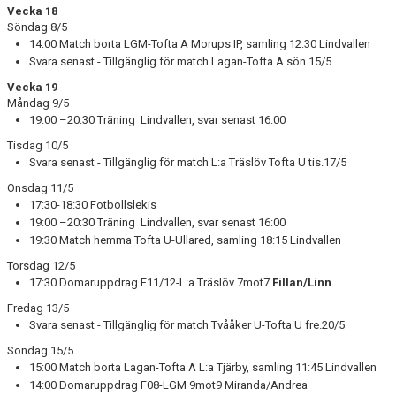
Vecka 18
Söndag 8/5
14:00 Match borta LGM-Tofta A Morups IP, samling 12:30 Lindvallen
Svara senast - Tillgänglig för match Lagan-Tofta A sön 15/5
Vecka 19
Måndag 9/5
19:00 –20:30 Träning Lindvallen, svar senast 16:00
Tisdag 10/5
Svara senast - Tillgänglig för match L:a Träslöv Tofta U tis.17/5
Onsdag 11/5
17:30-18:30 Fotbollslekis
19:00 –20:30 Träning Lindvallen, svar senast 16:00
19:30 Match hemma Tofta U-Ullared, samling 18:15 Lindvallen
Torsdag 12/5
17:30 Domaruppdrag F11/12-L:a Träslöv 7mot7
Fillan/Linn
Fredag 13/5
Svara senast - Tillgänglig för match Tvååker U-Tofta U fre.20/5
Söndag 15/5
15:00 Match borta Lagan-Tofta A L:a Tjärby, samling 11:45 Lindvallen
14:00 Domaruppdrag F08-LGM 9mot9 Miranda/Andrea