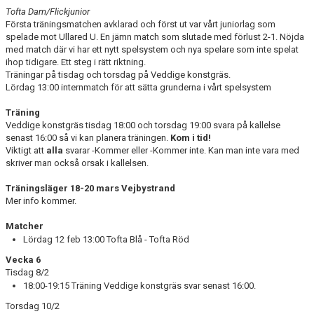
Tofta Dam/Flickjunior
BILDGALLERI
Första träningsmatchen avklarad och först ut var vårt juniorlag som
spelade mot Ullared U. En jämn match som slutade med förlust 2-1. Nöjda
med match där vi har ett nytt spelsystem och nya spelare som inte spelat
DOKUMENT
ihop tidigare. Ett steg i rätt riktning.
Träningar på tisdag och torsdag på Veddige konstgräs.
Lördag 13:00 internmatch för att sätta grunderna i vårt spelsystem
Träning
Veddige konstgräs tisdag 18:00 och torsdag 19:00 svara på kallelse
senast 16:00 så vi kan planera träningen.
Kom i tid!
Viktigt att
alla
svarar -Kommer eller -Kommer inte. Kan man inte vara med
skriver man också orsak i kallelsen.
Träningsläger 18-20 mars Vejbystrand
Mer info kommer.
Matcher
Lördag 12 feb 13:00 Tofta Blå - Tofta Röd
Vecka 6
Tisdag 8/2
18:00-19:15 Träning Veddige konstgräs svar senast 16:00.
Torsdag 10/2