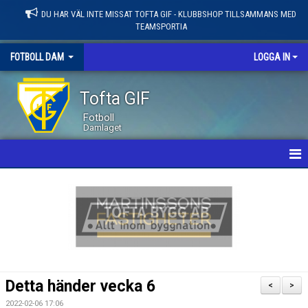
DU HAR VÄL INTE MISSAT TOFTA GIF - KLUBBSHOP TILLSAMMANS MED
TEAMSPORTIA
FOTBOLL DAM
LOGGA IN
Tofta GIF
Fotboll
Damlaget
HEM
NYHETER
KALENDER
MATCHER
Detta händer vecka 6
<
>
LEDARE / TRUPP
2022-02-06 17:06