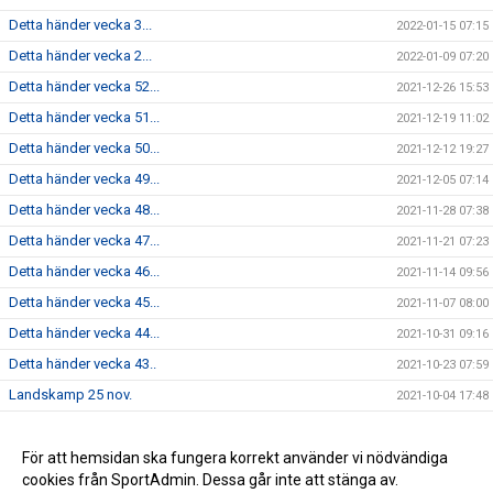
Detta händer vecka 3...
2022-01-15 07:15
Detta händer vecka 2...
2022-01-09 07:20
Detta händer vecka 52...
2021-12-26 15:53
Detta händer vecka 51...
2021-12-19 11:02
Detta händer vecka 50...
2021-12-12 19:27
Detta händer vecka 49...
2021-12-05 07:14
Detta händer vecka 48...
2021-11-28 07:38
Detta händer vecka 47...
2021-11-21 07:23
Detta händer vecka 46...
2021-11-14 09:56
Detta händer vecka 45...
2021-11-07 08:00
Detta händer vecka 44...
2021-10-31 09:16
Detta händer vecka 43..
2021-10-23 07:59
Landskamp 25 nov.
2021-10-04 17:48
Dam - Vecka 17...
2021-04-23 18:27
Skridsko och korvgrillning
För att hemsidan ska fungera korrekt använder vi nödvändiga
2021-02-02 19:33
cookies från SportAdmin. Dessa går inte att stänga av.
Regelgenomgång 28 okt. 11:00
2020-10-27 06:22