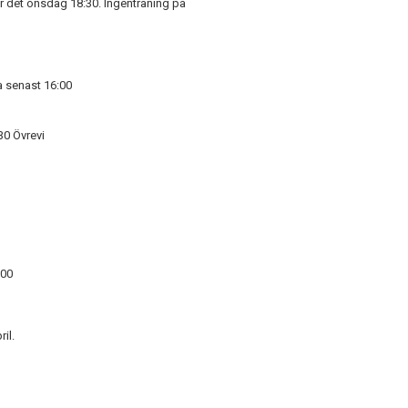
lir det onsdag 18:30. Ingenträning på
ra senast 16:00
30 Övrevi
:00
ril.