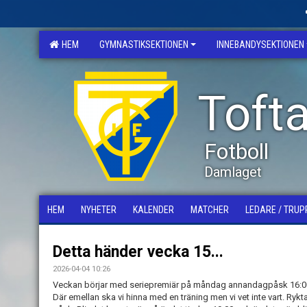
HEM
GYMNASTIKSEKTIONEN
INNEBANDYSEKTIONEN
Tofta
Fotboll
Damlaget
HEM
NYHETER
KALENDER
MATCHER
LEDARE / TRUP
Detta händer vecka 15...
2026-04-04 10:26
Veckan börjar med seriepremiär på måndag annandagpåsk 16:00
Där emellan ska vi hinna med en träning men vi vet inte vart. Rykt