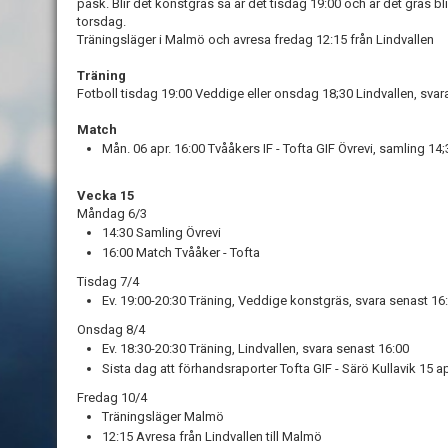
påsk. Blir det konstgräs så är det tisdag 19:00 och är det gräs b
torsdag.
Träningsläger i Malmö och avresa fredag 12:15 från Lindvallen
Träning
Fotboll tisdag 19:00 Veddige eller onsdag 18;30 Lindvallen, sva
Match
Mån. 06 apr. 16:00
Tvååkers IF - Tofta GIF Övrevi, samling 14;
Vecka 15
Måndag 6/3
14:30 Samling Övrevi
16:00 Match Tvååker - Tofta
Tisdag 7/4
Ev. 19:00-20:30 Träning, Veddige konstgräs, svara senast 16
Onsdag 8/4
Ev. 18:30-20:30 Träning, Lindvallen, svara senast 16:00
Sista dag att förhandsraporter Tofta GIF - Särö Kullavik 15 ap
Fredag 10/4
Träningsläger Malmö
12:15 Avresa från Lindvallen till Malmö