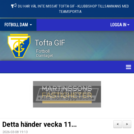
DU HAR VÄL INTE MISSAT TOFTA GIF - KLUBBSHOP TILLSAMMANS MED
TEAMSPORTIA
FOTBOLL DAM
LOGGA IN
Tofta GIF
Fotboll
Damlaget
HEM
NYHETER
KALENDER
MATCHER
Detta händer vecka 11...
<
>
LEDARE / TRUPP
2026-03-08 19:13