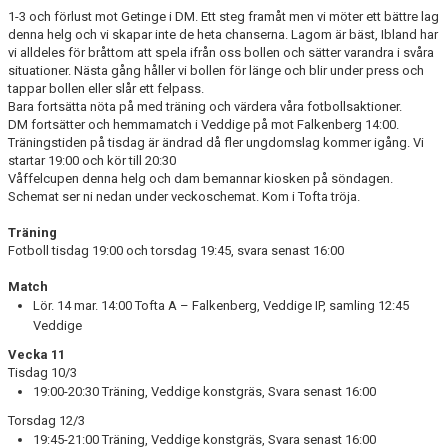
1-3 och förlust mot Getinge i DM. Ett steg framåt men vi möter ett bättre lag
BILDGALLERI
denna helg och vi skapar inte de heta chanserna. Lagom är bäst, Ibland har
vi alldeles för bråttom att spela ifrån oss bollen och sätter varandra i svåra
situationer. Nästa gång håller vi bollen för länge och blir under press och
DOKUMENT
tappar bollen eller slår ett felpass.
Bara fortsätta nöta på med träning och värdera våra fotbollsaktioner.
DM fortsätter och hemmamatch i Veddige på mot Falkenberg 14:00.
Träningstiden på tisdag är ändrad då fler ungdomslag kommer igång. Vi
startar 19:00 och kör till 20:30
Våffelcupen denna helg och dam bemannar kiosken på söndagen.
Schemat ser ni nedan under veckoschemat. Kom i Tofta tröja.
Träning
Fotboll tisdag 19:00 och torsdag 19:45, svara senast 16:00
Match
Lör. 14 mar. 14:00 Tofta A – Falkenberg, Veddige IP, samling 12:45
Veddige
Vecka 11
Tisdag 10/3
19:00-20:30 Träning, Veddige konstgräs, Svara senast 16:00
Torsdag 12/3
19:45-21:00 Träning, Veddige konstgräs, Svara senast 16:00