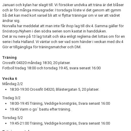
Januari och kylan har slagit till. Vi försöker undvika att träna är det blåser
BILDGALLERI
och är för många minusgrader. I torsdags löste vi det genom att gymm
Så det kan med kort varsel bli att vi flyttar träningar om vi ser att vädret
ändrar sig.
DOKUMENT
Norvalla har meddelat att man inte får ihop lag till div.4. Samma gäller för
Snöstorp/Nyhem i den södra serien som kastat in handduken.
Det är nu nere på 13 lag totalt och ska enligt reglerna det lottas om för en
serie i hela Halland. Vi väntar och ser vad som händer i veckan med div.4
Gör er tillgängliga för träningsmatcher och DM.
Träning
Crossfit 04320 måndag 18:30, 20 platser.
Fotboll tisdag 18:00 och torsdag 19:45, svara senast 16:00
Vecka 6
Måndag 2/2
18:30-19:30 Crossfit 04320, Blästergatan 5, 20 platser.
Tisdag 3/2
18:00-19:45 Träning, Veddige konstgräs, Svara senast 16:00
19:45 Varm o go´ bastu efter träning.
Torsdag 5/2
19:45-21:00 Träning, Veddige konstgräs, Svara senast 16:00