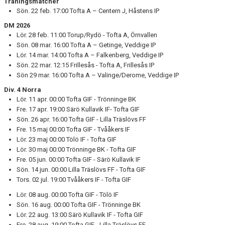
Träningsmatcher
Sön. 22 feb. 17:00
Tofta A – Centern J, Håstens IP
DM 2026
Lör. 28 feb. 11:00 Torup/Rydö - Tofta A, Örnvallen
Sön. 08 mar. 16:00 Tofta A – Getinge, Veddige IP
Lör. 14 mar. 14:00 Tofta A – Falkenberg, Veddige IP
Sön. 22 mar. 12:15 Frillesås - Tofta A, Frillesås IP
Sön 29 mar. 16:00 Tofta A – Valinge/Derome, Veddige IP
Div. 4 Norra
Lör. 11 apr. 00:00 Tofta GIF - Trönninge BK
Fre. 17 apr. 19:00 Särö Kullavik IF- Tofta GIF
Sön. 26 apr. 16:00 Tofta GIF - Lilla Träslövs FF
Fre. 15 maj 00:00 Tofta GIF - Tvååkers IF
Lör. 23 maj 00:00 Tölö IF - Tofta GIF
Lör. 30 maj 00:00 Trönninge BK - Tofta GIF
Fre. 05 jun. 00:00 Tofta GIF - Särö Kullavik IF
Sön. 14 jun. 00:00 Lilla Träslövs FF - Tofta GIF
Tors. 02 jul. 19:00 Tvååkers IF - Tofta GIF
Lör. 08 aug. 00:00 Tofta GIF - Tölö IF
Sön. 16 aug. 00:00 Tofta GIF - Trönninge BK
Lör. 22 aug. 13:00 Särö Kullavik IF - Tofta GIF
Fre. 28 aug. 19:00 Tofta GIF - Lilla Träslövs FF