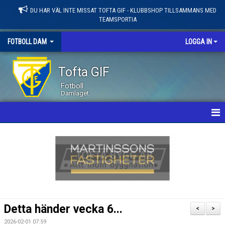
DU HAR VÄL INTE MISSAT TOFTA GIF - KLUBBSHOP TILLSAMMANS MED
TEAMSPORTIA
FOTBOLL DAM
LOGGA IN
Tofta GIF
Fotboll
Damlaget
HEM
NYHETER
KALENDER
MATCHER
Detta händer vecka 6...
<
>
LEDARE / TRUPP
2026-02-01 07:59