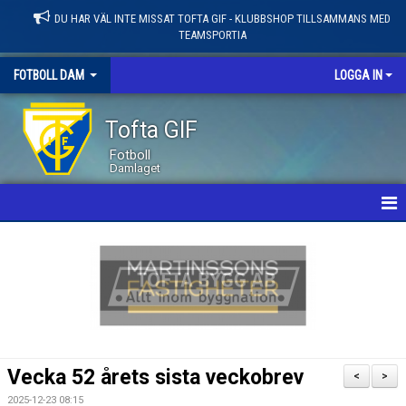
DU HAR VÄL INTE MISSAT TOFTA GIF - KLUBBSHOP TILLSAMMANS MED
TEAMSPORTIA
FOTBOLL DAM
LOGGA IN
Tofta GIF
Fotboll
Damlaget
HEM
NYHETER
KALENDER
MATCHER
Vecka 52 årets sista veckobrev
<
>
LEDARE / TRUPP
2025-12-23 08:15