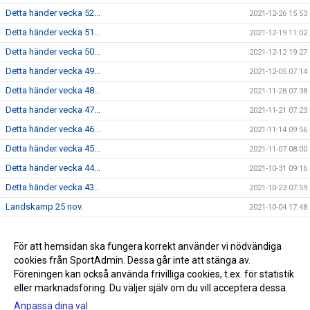
Detta händer vecka 52...
2021-12-26 15:53
Detta händer vecka 51...
2021-12-19 11:02
Detta händer vecka 50...
2021-12-12 19:27
Detta händer vecka 49...
2021-12-05 07:14
Detta händer vecka 48...
2021-11-28 07:38
Detta händer vecka 47...
2021-11-21 07:23
Detta händer vecka 46...
2021-11-14 09:56
Detta händer vecka 45...
2021-11-07 08:00
Detta händer vecka 44...
2021-10-31 09:16
Detta händer vecka 43..
2021-10-23 07:59
Landskamp 25 nov.
2021-10-04 17:48
Dam - Vecka 17...
2021-04-23 18:27
Skridsko och korvgrillning
För att hemsidan ska fungera korrekt använder vi nödvändiga
2021-02-02 19:33
cookies från SportAdmin. Dessa går inte att stänga av.
Regelgenomgång 28 okt. 11:00
2020-10-27 06:22
Föreningen kan också använda frivilliga cookies, t.ex. för statistik
eller marknadsföring. Du väljer själv om du vill acceptera dessa.
Anpassa dina val