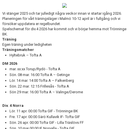
BILDGALLERI
Vi stänger 2025 och tar julledigt några veckor innan vi startar igång 2026.
Planeringen för vårt träningsläger i Malmö 10-12 april är i fullgång och vi
DOKUMENT
försöker uppdatera er regelbundet.
Spelschemat för div.4 2026 har kommit och vi börjar hemma mot Trönninge
BK.
Träning
Egen träning under ledigheten
Träningsmatcher
Hyltebruk
– Tofta A
DM 2026
mar. xx:xx Torup/Rydö - Tofta A
Sön. 08 mar. 16:00 Tofta A – Getinge
Lör. 14 mar. 14:00 Tofta A – Falkenberg
Sön. 22 mar. 12:15 Frillesås - Tofta A
Sön 29 mar. 16:00 Tofta A – Valinge/Derome
Div. 4 Norra
Lör. 11 apr. 00:00 Tofta GIF - Trönninge BK
Fre. 17 apr. 00:00 Särö Kullavik IF- Tofta GIF
Sön. 26 apr. 00:00 Tofta GIF - Lilla Träslövs FF
Sön. 10 maj 00:00 IF Norvalla - Tofta GIF