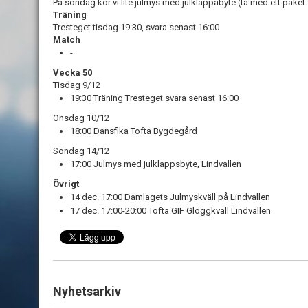
På söndag kör vi lite
julmys
med julklappabyte (ta med ett paket f
Träning
Tresteget tisdag 19:30, svara senast 16:00
Match
-
Vecka 50
Tisdag 9/12
19:30 Träning Tresteget svara senast 16:00
Onsdag 10/12
18:00
Dansfika Tofta Bygdegård
Söndag 14/12
17:00
Julmys
med julklappsbyte, Lindvallen
Övrigt
14 dec.
17:00 Damlagets
Julmys
kväll
på
Lindvallen
17 dec.
17:00-20:00 Tofta GIF Glöggkväll Lindvallen
Nyhetsarkiv