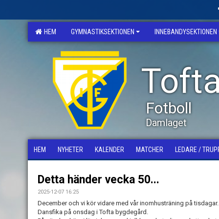
HEM
GYMNASTIKSEKTIONEN
INNEBANDYSEKTIONEN
Tofta
Fotboll
Damlaget
HEM
NYHETER
KALENDER
MATCHER
LEDARE / TRUP
Detta händer vecka 50...
2025-12-07 16:25
December och vi kör vidare med
vår inomhusträning
på tisdagar.
Dansfika på onsdag i Tofta bygdegård.