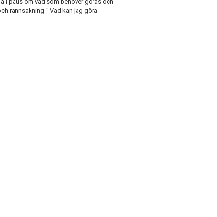
etna i paus om vad som behöver göras och
 och rannsakning “-Vad kan jag göra