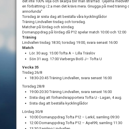
det inte 100% vilja och skärpa blir man straffad. Tjejerna medv
en förbättring i 2:a men det krävs mera. Gnugga på med träning
annorlunda”
Torsdag är sista dag att beställa våra kycklinglådor
Träning Lindvallen tisdag och torsdag.
Matcher på lördag och söndag
Domaruppdrag på lördag då P12 spelar match 10:00 och 12:00
Träning
Lindvallen tisdag 18:30, torsdag 19:00, svara senast 16:00
Match
Lör. 30 aug. 15:00 Tofta A – Lilla Träslöv
Sön 31 aug. 17:00 Varbergs BoIS J– Tofta U
Vecka 35
Tisdag 26/8
18:30-20:45 Träning Lindvallen, svara senast 16:00
Torsdag 28/8
19:00-20:30 Träning Lindvallen, svara senast 16:00
Sista dag att förhandsrapportera Tofta U - Lagan, 4 aug.
Sista dag att beställa kycklinglådor
Lördag 30/8
10:00 Domaruppdrag Tofta P12 – Lerkil, samling 09:30
12:00 Domaruppdrag Tofta P12 – Apel99, samling 11:30
13:30 Samling Lindvallen