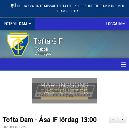
DU HAR VÄL INTE MISSAT TOFTA GIF - KLUBBSHOP TILLSAMMANS MED
TEAMSPORTIA
FOTBOLL DAM
LOGGA IN
Tofta GIF
Fotboll
Damlaget
HEM
NYHETER
KALENDER
MATCHER
Tofta Dam - Åsa IF lördag 13:00
<
>
LEDARE / TRUPP
2025-08-15 12:27