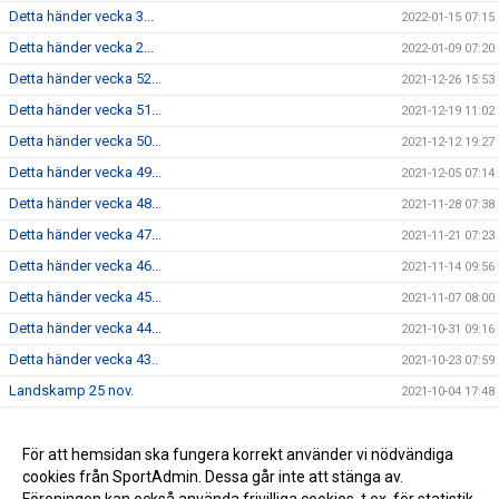
Detta händer vecka 3...
2022-01-15 07:15
Detta händer vecka 2...
2022-01-09 07:20
Detta händer vecka 52...
2021-12-26 15:53
Detta händer vecka 51...
2021-12-19 11:02
Detta händer vecka 50...
2021-12-12 19:27
Detta händer vecka 49...
2021-12-05 07:14
Detta händer vecka 48...
2021-11-28 07:38
Detta händer vecka 47...
2021-11-21 07:23
Detta händer vecka 46...
2021-11-14 09:56
Detta händer vecka 45...
2021-11-07 08:00
Detta händer vecka 44...
2021-10-31 09:16
Detta händer vecka 43..
2021-10-23 07:59
Landskamp 25 nov.
2021-10-04 17:48
Dam - Vecka 17...
2021-04-23 18:27
Skridsko och korvgrillning
För att hemsidan ska fungera korrekt använder vi nödvändiga
2021-02-02 19:33
cookies från SportAdmin. Dessa går inte att stänga av.
Regelgenomgång 28 okt. 11:00
2020-10-27 06:22