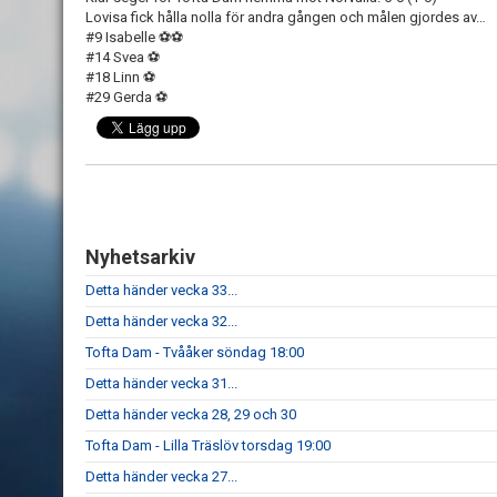
Lovisa fick hålla nolla för andra gången och målen gjordes av…
#9 Isabelle ⚽️⚽️
#14 Svea ⚽️
#18 Linn ⚽️
#29 Gerda ⚽️
Nyhetsarkiv
Detta händer vecka 33...
Detta händer vecka 32...
Tofta Dam - Tvååker söndag 18:00
Detta händer vecka 31...
Detta händer vecka 28, 29 och 30
Tofta Dam - Lilla Träslöv torsdag 19:00
Detta händer vecka 27...