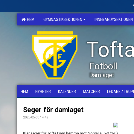
HEM
GYMNASTIKSEKTIONEN
INNEBANDYSEKTIONEN
Tofta
Fotboll
Damlaget
HEM
NYHETER
KALENDER
MATCHER
LEDARE / TRUP
Seger för damlaget
2025-05-30 14:49
Klar seger för Tofta Dam hemma mot Norvalla. 5-0 (1-0)