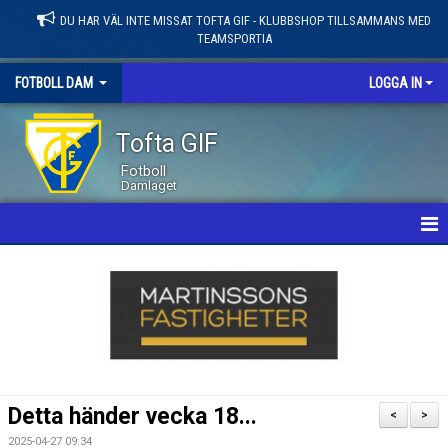
DU HAR VÄL INTE MISSAT TOFTA GIF - KLUBBSHOP TILLSAMMANS MED
TEAMSPORTIA
FOTBOLL DAM
LOGGA IN
Tofta GIF
Fotboll
Damlaget
HEM
NYHETER
KALENDER
MATCHER
Detta händer vecka 18...
<
>
LEDARE / TRUPP
2025-04-27 09:34