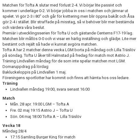
Matchen för Tofta A slutar med förlust 2-4. Vi börjar lite passivt och
BILDGALLERI
kommer i underläge 0-2. Vi börjar jobba in oss i matchen och jämnar ut
spelet. Vi gör 2-3 i 80” och går för kvittering men blir öppna bakåt och Åsa
gör 2-4 i stället. Blir straffade på misstag, så vi behöver blir mer bestämda
DOKUMENT
och värdera våra beslut.
Premiär i utvecklingsserien för Tofta U och gästande Centerns F17-19 lag.
Matchen blir mållös 0-0 och vi visar en härlig inställning och glädje. Lite mer
bestämt och rejält så hade vi kunnat avgöra matchen.
Tofta A har 2 matcher denna vecka LGM borta på måndag och Lilla Träslöv
på söndag. Tofta U åker till Halmstad på fredag för match mot Astrio J.
Träning Lindvallen måndag för de som inte spelar matchen mot LGM.
Domaruppdrag på lördag
Bakluckeloppis på Lindvallen 1 maj.
Föreningens sportlotter har kommit och finns att hämta hos oss ledare.
Träning
Lindvallen måndag 19:00, svara senast 16:00
Match
Mån. 28 apr. 19:00 LGM – Tofta A
Fre. 02 maj 19:15 Astrio J – Tofta U
Sön. 04 maj 18:00 Tofta A – Lilla Träslöv
Vecka 18
Måndag 28/4
17:15 Samling Burger King för match