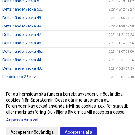
Detta händer vecka 51...
2021-12-19 11:02
Detta händer vecka 50...
2021-12-12 19:27
Detta händer vecka 49...
2021-12-05 07:14
Detta händer vecka 48...
2021-11-28 07:38
Detta händer vecka 47...
2021-11-21 07:23
Detta händer vecka 46...
2021-11-14 09:56
Detta händer vecka 45...
2021-11-07 08:00
Detta händer vecka 44...
2021-10-31 09:16
Detta händer vecka 43..
2021-10-23 07:59
Landskamp 25 nov.
2021-10-04 17:48
Dam - Vecka 17...
2021-04-23 18:27
Skridsko och korvgrillning
För att hemsidan ska fungera korrekt använder vi nödvändiga
2021-02-02 19:33
cookies från SportAdmin. Dessa går inte att stänga av.
Regelgenomgång 28 okt. 11:00
2020-10-27 06:22
Föreningen kan också använda frivilliga cookies, t.ex. för statistik
eller marknadsföring. Du väljer själv om du vill acceptera dessa.
Anpassa dina val
Cookie-inställningar
Gå till Webbversion
Acceptera nödvändiga
Acceptera alla