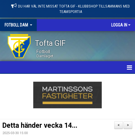
DU HAR VÄL INTE MISSAT TOFTA GIF - KLUBBSHOP TILLSAMMANS MED
TEAMSPORTIA
FOTBOLL DAM
LOGGA IN
Tofta GIF
Fotboll
Damlaget
HEM
NYHETER
KALENDER
MATCHER
Detta händer vecka 14...
<
>
LEDARE / TRUPP
2025-03-30 15:00