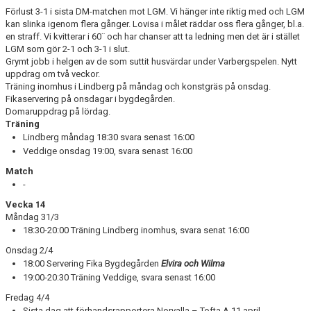
Förlust 3-1 i sista DM-matchen mot LGM. Vi hänger inte riktig med och LGM
BILDGALLERI
kan slinka igenom flera gånger. Lovisa i målet räddar oss flera gånger, bl.a.
en straff. Vi kvitterar i 60¨ och har chanser att ta ledning men det är i stället
LGM som gör 2-1 och 3-1 i slut.
DOKUMENT
Grymt jobb i helgen av de som suttit husvärdar under Varbergspelen. Nytt
uppdrag om två veckor.
Träning inomhus i Lindberg på måndag och konstgräs på onsdag.
Fikaservering på onsdagar i bygdegården.
Domaruppdrag på lördag.
Träning
Lindberg måndag 18:30 svara senast 16:00
Veddige onsdag 19:00, svara senast 16:00
Match
-
Vecka 14
Måndag 31/3
18:30-20:00 Träning Lindberg inomhus, svara senat 16:00
Onsdag 2/4
18:00 Servering Fika Bygdegården
Elvira och Wilma
19:00-20:30 Träning Veddige, svara senast 16:00
Fredag 4/4
Sista dag att förhandsrapportera Norvalla – Tofta A 11 april