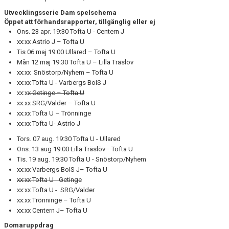
Utvecklingsserie Dam spelschema
Öppet att förhandsrapporter, tillgänglig eller ej
Ons. 23 apr. 19:30 Tofta U - Centern J
xx:xx Astrio J – Tofta U
Tis 06 maj 19:00 Ullared – Tofta U
Mån 12 maj 19:30 Tofta U – Lilla Träslöv
xx:xx Snöstorp/Nyhem – Tofta U
xx:xx Tofta U - Varbergs BoIS J
xx:x
x Getinge – Tofta U
xx:xx SRG/Valder – Tofta U
xx:xx Tofta U – Trönninge
xx:xx Tofta U- Astrio J
Tors. 07 aug. 19:30 Tofta U - Ullared
Ons. 13 aug 19:00 Lilla Träslöv– Tofta U
Tis. 19 aug. 19:30 Tofta U - Snöstorp/Nyhem
xx:xx Varbergs BoIS J– Tofta U
xx:xx Tofta U - Getinge
xx:xx Tofta U - SRG/Valder
xx:xx Trönninge – Tofta U
xx:xx Centern J– Tofta U
Domaruppdrag