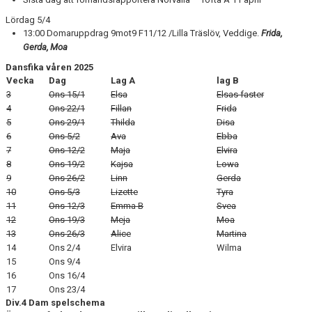
Lördag 5/4
13:00 Domaruppdrag 9mot9 F11/12 /Lilla Träslöv, Veddige.
Frida,
Gerda, Moa
Dansfika våren 2025
Vecka
Dag
Lag A
lag B
3
Ons 15/1
Elsa
Elsas faster
4
Ons 22/1
Fillan
Frida
5
Ons 29/1
Thilda
Disa
6
Ons 5/2
Ava
Ebba
7
Ons 12/2
Maja
Elvira
8
Ons 19/2
Kajsa
Lowa
9
Ons 26/2
Linn
Gerda
10
Ons 5/3
Lizette
Tyra
11
Ons 12/3
Emma B
Svea
12
Ons 19/3
Meja
Moa
13
Ons 26/3
Alice
Martina
14
Ons 2/4
Elvira
Wilma
15
Ons 9/4
16
Ons 16/4
17
Ons 23/4
Div.4 Dam spelschema