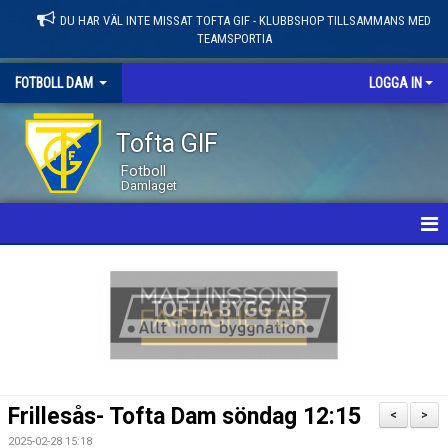
DU HAR VÄL INTE MISSAT TOFTA GIF - KLUBBSHOP TILLSAMMANS MED
TEAMSPORTIA
FOTBOLL DAM
LOGGA IN
Tofta GIF
Fotboll
Damlaget
HEM
NYHETER
KALENDER
MATCHER
Frillesås- Tofta Dam söndag 12:15
<
>
LEDARE / TRUPP
2025-02-28 15:18