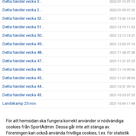
Detta händer vecka 3...
2022-01-15 07:15
Detta händer vecka 2...
2022-01-09 07:20
Detta händer vecka 52...
2021-12-26 15:53
Detta händer vecka 51...
2021-12-19 11:02
Detta händer vecka 50...
2021-12-12 19:27
Detta händer vecka 49...
2021-12-05 07:14
Detta händer vecka 48...
2021-11-28 07:38
Detta händer vecka 47...
2021-11-21 07:23
Detta händer vecka 46...
2021-11-14 09:56
Detta händer vecka 45...
2021-11-07 08:00
Detta händer vecka 44...
2021-10-31 09:16
Detta händer vecka 43..
2021-10-23 07:59
Landskamp 25 nov.
2021-10-04 17:48
Dam - Vecka 17...
2021-04-23 18:27
Skridsko och korvgrillning
För att hemsidan ska fungera korrekt använder vi nödvändiga
2021-02-02 19:33
cookies från SportAdmin. Dessa går inte att stänga av.
Regelgenomgång 28 okt. 11:00
2020-10-27 06:22
Föreningen kan också använda frivilliga cookies, t.ex. för statistik