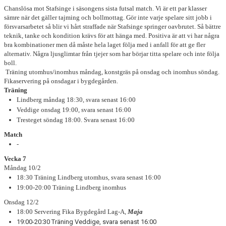
Chanslösa mot Stafsinge i säsongens sista futsal match. Vi är ett par klasser
BILDGALLERI
sämre när det gäller tajming och bollmottag. Gör inte varje spelare sitt jobb i
försvarsarbetet så blir vi hårt straffade när Stafsinge springer oavbrutet. Så bättre
teknik, tanke och kondition krävs för att hänga med. Positiva är att vi har några
DOKUMENT
bra kombinationer men då måste hela laget följa med i anfall för att ge fler
alternativ. Några ljusglimtar från tjejer som har börjar titta spelare och inte följa
boll.
Träning utomhus/inomhus måndag, konstgräs på onsdag och inomhus söndag.
Fikaservering på onsdagar i bygdegården.
Träning
Lindberg måndag 18:30, svara senast 16:00
Veddige onsdag 19:00, svara senast 16:00
Tresteget söndag 18:00. Svara senast 16:00
Match
-
Vecka 7
Måndag 10/2
18:30 Träning Lindberg utomhus, svara senast 16:00
19:00-20:00 Träning Lindberg inomhus
Onsdag 12/2
18:00 Servering Fika Bygdegård Lag-A,
Maja
19:00-20:30 Träning Veddige, svara senast 16:00