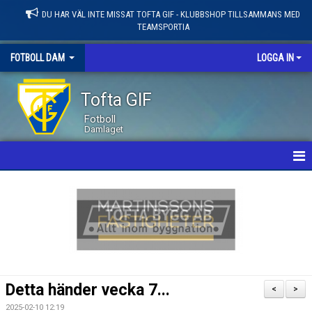
DU HAR VÄL INTE MISSAT TOFTA GIF - KLUBBSHOP TILLSAMMANS MED
TEAMSPORTIA
FOTBOLL DAM
LOGGA IN
Tofta GIF
Fotboll
Damlaget
HEM
NYHETER
KALENDER
MATCHER
Detta händer vecka 7...
<
>
LEDARE / TRUPP
2025-02-10 12:19