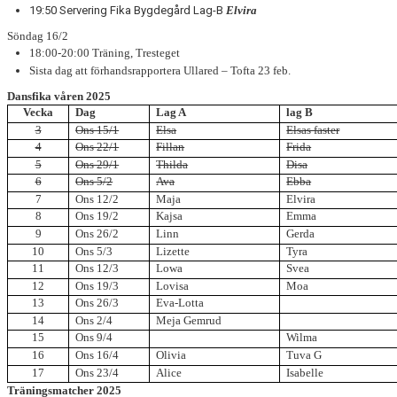
19:50 Servering Fika Bygdegård Lag-B
Elvira
Söndag 16/2
18:00-20:00 Träning, Tresteget
Sista dag att förhandsrapportera Ullared – Tofta 23 feb.
Dansfika våren 2025
Vecka
Dag
Lag A
lag B
3
Ons 15/1
Elsa
Elsas faster
4
Ons 22/1
Fillan
Frida
5
Ons 29/1
Thilda
Disa
6
Ons 5/2
Ava
Ebba
7
Ons 12/2
Maja
Elvira
8
Ons 19/2
Kajsa
Emma
9
Ons 26/2
Linn
Gerda
10
Ons 5/3
Lizette
Tyra
11
Ons 12/3
Lowa
Svea
12
Ons 19/3
Lovisa
Moa
13
Ons 26/3
Eva-Lotta
14
Ons 2/4
Meja Gemrud
15
Ons 9/4
Wilma
16
Ons 16/4
Olivia
Tuva G
17
Ons 23/4
Alice
Isabelle
Träningsmatcher 2025