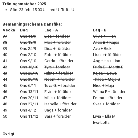
Träningsmatcher 2025
Sön. 23 feb. 15:00 Ullared U- Tofta U
Bemanningsschema Dansfika:
Vecka
Dag
Lag - A
Lag - B
37
Ons 11/9
Elsa + förälder
Olivia + Fillan
38
Ons 18/9
Moa + förälder
Alice B.+ Kajsa
39
Ons 25/9
Disa + förälder
Ava + Ricki
40
Ons 2/10
Ebba + förälder
Lissie + förälder
41
Ons 9/10
Gerda + förälder
Angelina + Linn
42
Ons 16/10
Tyra + förälder
Frida E + Martin E
43
Ons 23/10
Hilma + förälder
Kajsa + Lowa
44
Ons 30/10
Noomi + förälder
Thilda + Meja G
45
Ons 6/11
Tuva G. + förälder
Elice + Maja
46
Ons 13/11
Elvira + förälder
Wilma E + förälder
47
Ons 20/11
Milla + förälder
Emma + förälder
48
Ons 27/11
Isabelle + förälder
Svea + förälder
49
Ons 4/12
Saga + förälder
50
Ons 11/12
Sara + förälder
Livia + Ella M
Eva-Lotta
Övrigt