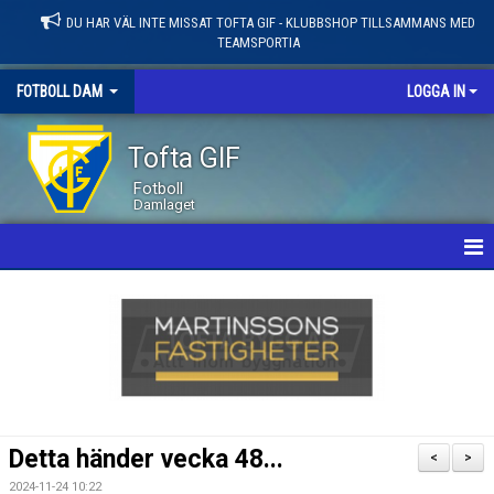
DU HAR VÄL INTE MISSAT TOFTA GIF - KLUBBSHOP TILLSAMMANS MED
TEAMSPORTIA
FOTBOLL DAM
LOGGA IN
Tofta GIF
Fotboll
Damlaget
HEM
NYHETER
KALENDER
MATCHER
Detta händer vecka 48...
<
>
LEDARE / TRUPP
2024-11-24 10:22