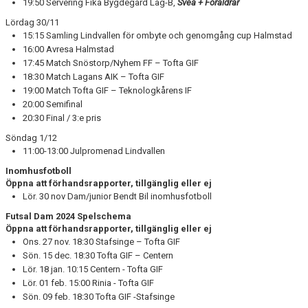
19:50 Servering Fika Bygdegård Lag-B,
Svea + Föräldrar
Lördag 30/11
15:15 Samling Lindvallen för ombyte och genomgång cup Halmstad
16:00 Avresa Halmstad
17:45 Match Snöstorp/Nyhem FF – Tofta GIF
18:30 Match Lagans AIK – Tofta GIF
19:00 Match Tofta GIF – Teknologkårens IF
20:00 Semifinal
20:30 Final / 3:e pris
Söndag 1/12
11:00-13:00 Julpromenad Lindvallen
Inomhusfotboll
Öppna att förhandsrapporter, tillgänglig eller ej
Lör. 30 nov Dam/junior Bendt Bil inomhusfotboll
Futsal Dam 2024 Spelschema
Öppna att förhandsrapporter, tillgänglig eller ej
Ons. 27 nov. 18:30 Stafsinge – Tofta GIF
Sön. 15 dec. 18:30 Tofta GIF – Centern
Lör. 18 jan. 10:15 Centern - Tofta GIF
Lör. 01 feb. 15:00 Rinia - Tofta GIF
Sön. 09 feb. 18:30 Tofta GIF -Stafsinge