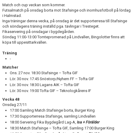
Match och cup veckan som kommer.
BILDGALLERI
Futsalmatch på onsdag borta mot Stafsinge och inomhusfotboll på lördag
i Halmstad.
Inga träningar denna vecka, på onsdag är det supporterresa till Stafsinge
DOKUMENT
och söndagens träning inställd pga. tävlingar i Tresteget.
Fikaservering på onsdagar i bygdegården.
Söndag 11:00-13:00 Tomtepromenad på Lindvallen, Bingolotter finns att
köpa till uppesittarkvällen.
Träning
-
Matcher
Ons. 27 nov. 18:30 Stafsinge – Tofta GIF
Lör. 30 nov. 17:45 Snöstorp/Nyhem FF – Tofta GIF
Lör. 30 nov. 18:30 Lagans AIK – Tofta GIF
Lör. 30 nov. 19:00 Tofta GIF – Teknologkårens IF
Vecka 48
Onsdag 27/11
17:00 Samling Match Stafsinge borta, Burger King
17:30 Supporterresa Stafsinge, samling Lindvallen
18:00 Servering Fika Bygdegård Lag-A,
Isa + Förälder
18:30 Match Stafsinge – Tofta GIF, Samling 17:00 Burger King