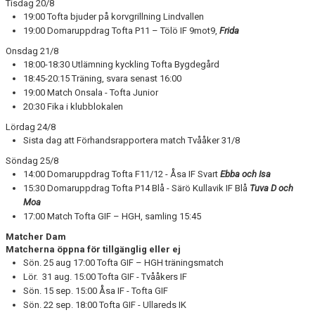
Tisdag 20/8
19:00 Tofta bjuder på korvgrillning Lindvallen
19:00 Domaruppdrag Tofta P11 – Tölö IF 9mot9,
Frida
Onsdag 21/8
18:00-18:30 Utlämning kyckling Tofta Bygdegård
18:45-20:15 Träning, svara senast 16:00
19:00 Match Onsala - Tofta Junior
20:30 Fika i klubblokalen
Lördag 24/8
Sista dag att Förhandsrapportera match Tvååker 31/8
Söndag 25/8
14:00 Domaruppdrag Tofta F11/12 - Åsa IF Svart
Ebba och Isa
15:30 Domaruppdrag Tofta P14 Blå - Särö Kullavik IF Blå
Tuva D och
Moa
17:00 Match Tofta GIF – HGH, samling 15:45
Matcher Dam
Matcherna öppna för tillgänglig eller ej
Sön. 25 aug 17:00 Tofta GIF – HGH träningsmatch
Lör. 31 aug. 15:00 Tofta GIF - Tvååkers IF
Sön. 15 sep. 15:00 Åsa IF - Tofta GIF
Sön. 22 sep. 18:00 Tofta GIF - Ullareds IK