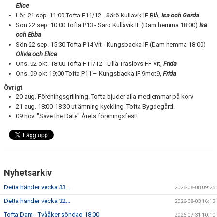
Elice
Lör. 21 sep. 11:00 Tofta F11/12 - Särö Kullavik IF Blå,
Isa och Gerda
Sön 22 sep. 10:00 Tofta P13 - Särö Kullavik IF (Dam hemma 18:00)
Isa
och Ebba
Sön 22 sep. 15:30 Tofta P14 Vit - Kungsbacka IF (Dam hemma 18:00)
Olivia och Elice
Ons. 02 okt. 18:00 Tofta F11/12 - Lilla Träslövs FF Vit,
Frida
Ons. 09 okt 19:00 Tofta P11 – Kungsbacka IF 9mot9,
Frida
Övrigt
20 aug. Föreningsgrillning. Tofta bjuder alla medlemmar på korv
21 aug. 18:00-18:30 utlämning kyckling, Tofta Bygdegård.
09 nov. "Save the Date" Årets föreningsfest!
Nyhetsarkiv
Detta händer vecka 33...
2026-08-08 09:25
Detta händer vecka 32...
2026-08-03 16:13
Tofta Dam - Tvååker söndag 18:00
2026-07-31 10:10