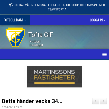
DU HAR VÄL INTE MISSAT TOFTA GIF - KLUBBSHOP TILLSAMMANS MED
TEAMSPORTIA
FOTBOLL DAM
LOGGA IN
Tofta GIF
Fotboll
Damlaget
HEM
NYHETER
KALENDER
MATCHER
Detta händer vecka 34...
<
>
LEDARE / TRUPP
2024-08-17 09:02