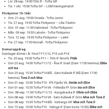
Lör. 28 sep. 14:00 Tölö IF - Tofta GIF
Tis. 1 okt. 19:00 Tofta Gif – LGM träningsmatch
Flickjunior 15-16år
Ons. 21 aug. 19:00 Onsala - Tofta Junior
Tis. 27 aug. 19:30 Tofta Flickjunior – Lilla Träslöv
Sön. 01 sep. 11:00 Halmstad - Tofta Flickjunior
Mån. 09 sep. 19:30 Laholm - Tofta Flickjunior
Tors. 12 sep. 19:30 Tofta Flickjunior – Lerkil
Fre. 27 sep. 17:30 Norvall - Tofta Flickjunior
Domaruppdrag
Damlaget dömer i år 7mot7 F11/12, P13 och P14
Tis. 20 aug. 19:00 Tofta P11 – Tölö IF 9mot9,
Frida
Sön 25 aug. 14:00 Tofta F11/12 - Åsa IF Svart (Dam 17:00 hemma)
Ebba
och Isa
Sön 25 aug. 15:30 Tofta P14 Blå - Särö Kullavik IF Blå (Dam 17:00
hemma)
Tuva D och Moa
Sön 01 sep. 10:00 Tofta P13 - IFK Fjärås Vit,
Gerda och Elice
Sön 01 sep. 15:30 Tofta P14 Vit - Frillesås FF Grön
Isa och
Elice
Sön. 08 sep. 11:00 Tofta F11/12 - Kungsbacka IF
Olivia och
Ebba
Sön 08 sep. 14:00 Tofta P14 Vit - Särö Kullavik IF Grön
Moa och Tuva D
Sön 08 sep. 15:30 Tofta P14 Blå - Varbergs GIF
Moa och Tuva D
Sön 15 sep. 10:00 Tofta P13 - Valinge IF (Dam borta 15:00)
Ebba och