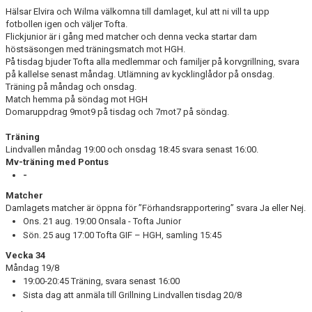
Hälsar Elvira och Wilma välkomna till damlaget, kul att ni vill ta upp
BILDGALLERI
fotbollen igen och väljer Tofta.
Flickjunior är i gång med matcher och denna vecka startar dam
höstsäsongen med träningsmatch mot HGH.
DOKUMENT
På tisdag bjuder Tofta alla medlemmar och familjer på korvgrillning, svara
på kallelse senast måndag. Utlämning av kycklinglådor på onsdag.
Träning på måndag och onsdag.
Match hemma på söndag mot HGH
Domaruppdrag 9mot9 på tisdag och 7mot7 på söndag.
Träning
Lindvallen måndag 19:00 och onsdag 18:45 svara senast 16:00.
Mv-träning med Pontus
-
Matcher
Damlagets matcher är öppna för ”Förhandsrapportering” svara Ja eller Nej.
Ons. 21 aug. 19:00 Onsala - Tofta Junior
Sön. 25 aug 17:00 Tofta GIF – HGH, samling 15:45
Vecka 34
Måndag 19/8
19:00-20:45 Träning, svara senast 16:00
Sista dag att anmäla till Grillning Lindvallen tisdag 20/8