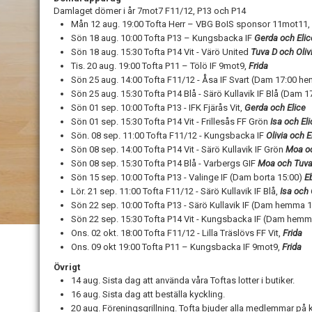
Damlaget dömer i år 7mot7 F11/12, P13 och P14
Mån 12 aug. 19:00 Tofta Herr – VBG BoIS sponsor 11mot11,
Sön 18 aug. 10:00 Tofta P13 – Kungsbacka IF
Gerda och Elic
Sön 18 aug. 15:30 Tofta P14 Vit - Värö United
Tuva D och Oliv
Tis. 20 aug. 19:00 Tofta P11 – Tölö IF 9mot9,
Frida
Sön 25 aug. 14:00 Tofta F11/12 - Åsa IF Svart (Dam 17:00 
Sön 25 aug. 15:30 Tofta P14 Blå - Särö Kullavik IF Blå (Dam
Sön 01 sep. 10:00 Tofta P13 - IFK Fjärås Vit,
Gerda och Elice
Sön 01 sep. 15:30 Tofta P14 Vit - Frillesås FF Grön
Isa och
Eli
Sön. 08 sep. 11:00 Tofta F11/12 - Kungsbacka IF
Olivia och
E
Sön 08 sep. 14:00 Tofta P14 Vit - Särö Kullavik IF Grön
Moa o
Sön 08 sep. 15:30 Tofta P14 Blå - Varbergs GIF
Moa och Tuva
Sön 15 sep. 10:00 Tofta P13 - Valinge IF (Dam borta 15:00)
E
Lör. 21 sep. 11:00 Tofta F11/12 - Särö Kullavik IF Blå,
Isa och
Sön 22 sep. 10:00 Tofta P13 - Särö Kullavik IF (Dam hemma 
Sön 22 sep. 15:30 Tofta P14 Vit - Kungsbacka IF (Dam hem
Ons. 02 okt. 18:00 Tofta F11/12 - Lilla Träslövs FF Vit,
Frida
Ons. 09 okt 19:00 Tofta P11 – Kungsbacka IF 9mot9,
Frida
Övrigt
14 aug. Sista dag att använda våra Toftas lotter i butiker.
16 aug. Sista dag att beställa kyckling.
20 aug. Föreningsgrillning. Tofta bjuder alla medlemmar på 