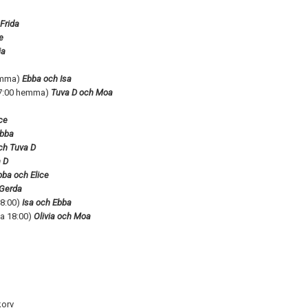
Frida
e
ia
hemma)
Ebba och Isa
 17:00 hemma)
Tuva D och Moa
ce
bba
ch Tuva D
 D
bba och Elice
 Gerda
18:00)
Isa och Ebba
ma 18:00)
Olivia och Moa
korv