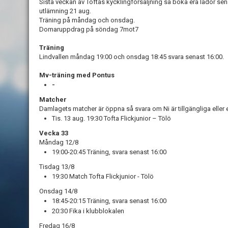
Sista veckan av Toftas kycklingförsäljning så boka era lådor sena
utlämning 21 aug.
Träning på måndag och onsdag.
Domaruppdrag på söndag 7mot7
Träning
Lindvallen måndag 19:00 och onsdag 18:45 svara senast 16:00.
Mv-träning med Pontus
-
Matcher
Damlagets matcher är öppna så svara om Ni är tillgängliga eller e
Tis. 13 aug. 19:30 Tofta Flickjunior – Tölö
Vecka 33
Måndag 12/8
19:00-20:45 Träning, svara senast 16:00
Tisdag 13/8
19:30 Match Tofta Flickjunior - Tölö
Onsdag 14/8
18:45-20:15 Träning, svara senast 16:00
20:30 Fika i klubblokalen
Fredag 16/8