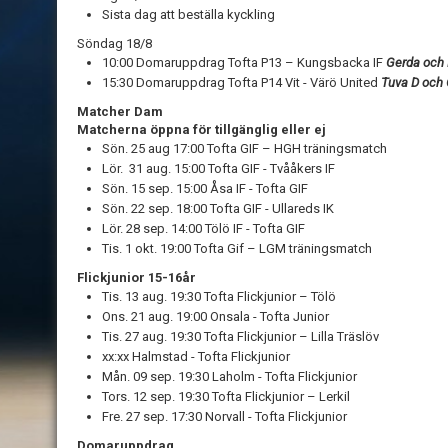
Sista dag att beställa kyckling
Söndag 18/8
10:00 Domaruppdrag Tofta P13 – Kungsbacka IF
Gerda och 
15:30 Domaruppdrag Tofta P14 Vit - Värö United
Tuva D och 
Matcher Dam
Matcherna öppna för tillgänglig eller ej
Sön. 25 aug 17:00 Tofta GIF – HGH träningsmatch
Lör. 31 aug. 15:00 Tofta GIF - Tvååkers IF
Sön. 15 sep. 15:00 Åsa IF - Tofta GIF
Sön. 22 sep. 18:00 Tofta GIF - Ullareds IK
Lör. 28 sep. 14:00 Tölö IF - Tofta GIF
Tis. 1 okt. 19:00 Tofta Gif – LGM träningsmatch
Flickjunior 15-16år
Tis. 13 aug. 19:30 Tofta Flickjunior – Tölö
Ons. 21 aug. 19:00 Onsala - Tofta Junior
Tis. 27 aug. 19:30 Tofta Flickjunior – Lilla Träslöv
xx:xx Halmstad - Tofta Flickjunior
Mån. 09 sep. 19:30 Laholm - Tofta Flickjunior
Tors. 12 sep. 19:30 Tofta Flickjunior – Lerkil
Fre. 27 sep. 17:30 Norvall - Tofta Flickjunior
Domaruppdrag