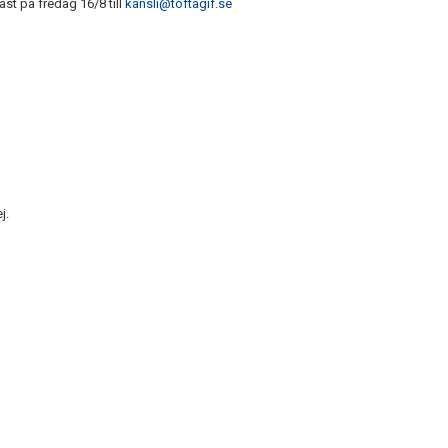
st på fredag 16/8 till
kansli@toftagif.se
j.