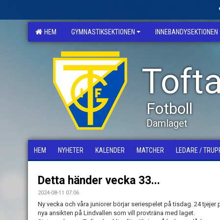
HEM
GYMNASTIKSEKTIONEN
INNEBANDYSEKTIONEN
Tofta
Fotboll
Damlaget
HEM
NYHETER
KALENDER
MATCHER
LEDARE / TRUP
Detta händer vecka 33...
2024-08-11 07:06
Ny vecka och våra juniorer börjar seriespelet på tisdag. 24 tjejer
nya ansikten på Lindvallen som vill provträna med laget.