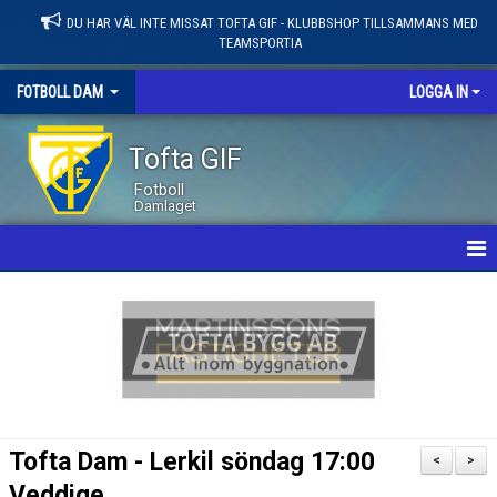
DU HAR VÄL INTE MISSAT TOFTA GIF - KLUBBSHOP TILLSAMMANS MED
TEAMSPORTIA
FOTBOLL DAM
LOGGA IN
Tofta GIF
Fotboll
Damlaget
HEM
NYHETER
KALENDER
MATCHER
Tofta Dam - Lerkil söndag 17:00
<
>
LEDARE / TRUPP
Veddige