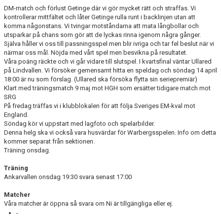
DM-match och förlust Getinge där vi gör mycket rätt och straffas. Vi
BILDGALLERI
kontrollerar mittfältet och låter Getinge rulla runt i backlinjen utan att
komma någonstans. Vi tvingar motståndarna att mata långbollar och
utsparkar på chans som gör att de lyckas rinna igenom några gånger.
DOKUMENT
Själva håller vi oss till passningsspel men blir ivriga och tar fel beslut när vi
närmar oss mål. Nöjda med vårt spel men besvikna på resultatet.
Våra poäng räckte och vi går vidare till slutspel. I kvartsfinal väntar Ullared
på Lindvallen. Vi försöker gemensamt hitta en speldag och söndag 14 april
18:00 är nu som förslag. (Ullared ska försöka flytta sin seriepremiär)
Klart med träningsmatch 9 maj mot HGH som ersätter tidigare match mot
SRG
På fredag träffas vi i klubblokalen för att följa Sveriges EM-kval mot
England.
Söndag kör vi uppstart med lagfoto och spelarbilder.
Denna helg ska vi också vara husvärdar för Warbergsspelen. Info om detta
kommer separat från sektionen.
Träning onsdag.
Träning
Ankarvallen onsdag 19:30 svara senast 17:00
Matcher
Våra matcher är öppna så svara om Ni är tillgängliga eller ej.
-