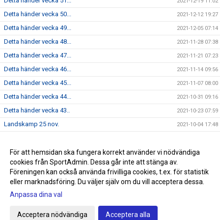
Detta händer vecka 51...
2021-12-19 11:02
Detta händer vecka 50...
2021-12-12 19:27
Detta händer vecka 49...
2021-12-05 07:14
Detta händer vecka 48...
2021-11-28 07:38
Detta händer vecka 47...
2021-11-21 07:23
Detta händer vecka 46...
2021-11-14 09:56
Detta händer vecka 45...
2021-11-07 08:00
Detta händer vecka 44...
2021-10-31 09:16
Detta händer vecka 43..
2021-10-23 07:59
Landskamp 25 nov.
2021-10-04 17:48
Dam - Vecka 17...
2021-04-23 18:27
Skridsko och korvgrillning
För att hemsidan ska fungera korrekt använder vi nödvändiga
2021-02-02 19:33
cookies från SportAdmin. Dessa går inte att stänga av.
Regelgenomgång 28 okt. 11:00
2020-10-27 06:22
Föreningen kan också använda frivilliga cookies, t.ex. för statistik
eller marknadsföring. Du väljer själv om du vill acceptera dessa.
Anpassa dina val
Cookie-inställningar
Gå till Webbversion
Acceptera nödvändiga
Acceptera alla