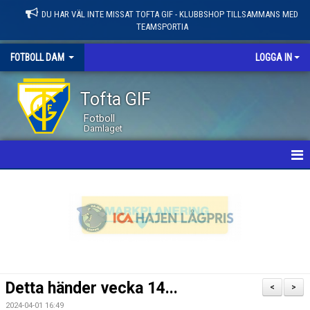
DU HAR VÄL INTE MISSAT TOFTA GIF - KLUBBSHOP TILLSAMMANS MED
TEAMSPORTIA
FOTBOLL DAM
LOGGA IN
Tofta GIF
Fotboll
Damlaget
HEM
NYHETER
KALENDER
MATCHER
Detta händer vecka 14...
<
>
LEDARE / TRUPP
2024-04-01 16:49