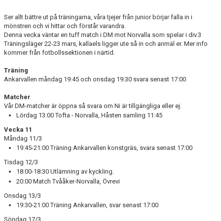
BILDGALLERI
Ser allt bättre ut på träningarna, våra tjejer från junior börjar falla in i
mönstren och vi hittar och förstår varandra.
Denna vecka väntar en tuff match i DM mot Norvalla som spelar i div.3
DOKUMENT
Träningsläger 22-23 mars, kallaels ligger ute så in och anmäl er. Mer info
kommer från fotbollssektionen i närtid.
Träning
Ankarvallen måndag 19:45 och onsdag 19:30 svara senast 17:00
Matcher
Vår DM-matcher är öppna så svara om Ni är tillgängliga eller ej.
Lördag 13:00 Tofta - Norvalla, Håsten samling 11:45
Vecka 11
Måndag 11/3
19:45-21:00 Träning Ankarvallen konstgräs, svara senast 17:00
Tisdag 12/3
18:00-18:30 Utlämning av kyckling.
20:00 Match Tvååker-Norvalla, Övrevi
Onsdag 13/3
19:30-21:00 Träning Ankarvallen, svar senast 17:00
Söndag 17/3