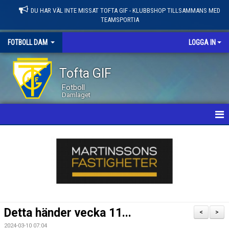
DU HAR VÄL INTE MISSAT TOFTA GIF - KLUBBSHOP TILLSAMMANS MED
TEAMSPORTIA
FOTBOLL DAM
LOGGA IN
Tofta GIF
Fotboll
Damlaget
HEM
NYHETER
KALENDER
MATCHER
Detta händer vecka 11...
<
>
LEDARE / TRUPP
2024-03-10 07:04