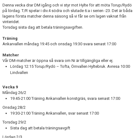
Denna vecka drar DM igång och vi styr mot Hylte för att möta Torup/Rydö
BILDGALLERI
på lördag. T/R spelar i div.4 södra och slutade 6:a i serien -23. Det är båda
lagens första matcher denna säsong så vi får se om lagen vaknat från
vinteridet.
DOKUMENT
Torsdag sista dag att betala träningsavgiften.
Träning
Ankarvallen måndag 19:45 och onsdag 19:30 svara senast 17:00
Matcher
Vår DM-matcher är öppna så svara om Ni är tillgängliga eller ej.
Lördag 12:15 Torup/Rydö – Tofta, Örnvallen Hyltebruk. Avresa 10:00
Lindvallen
Vecka 9
Måndag 26/2
19:45-21:00 Träning Ankarvallen konstgräs, svara senast 17:00
Onsdag 28/2
19:30-21:00 Träning Ankarvallen, svar senast 17:00
Torsdag 29/2
Sista dag att betala träningsavgift
Lördag 2/3