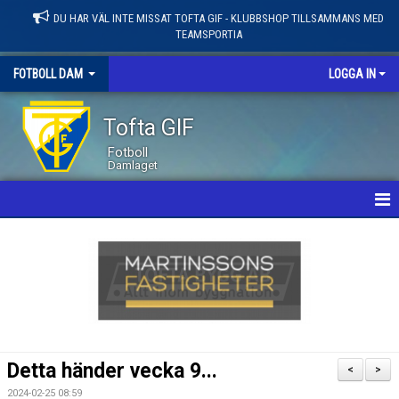
DU HAR VÄL INTE MISSAT TOFTA GIF - KLUBBSHOP TILLSAMMANS MED
TEAMSPORTIA
FOTBOLL DAM
LOGGA IN
Tofta GIF
Fotboll
Damlaget
HEM
NYHETER
KALENDER
MATCHER
Detta händer vecka 9...
<
>
LEDARE / TRUPP
2024-02-25 08:59