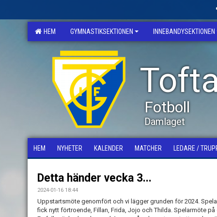
HEM
GYMNASTIKSEKTIONEN
INNEBANDYSEKTIONEN
Tofta
Fotboll
Damlaget
HEM
NYHETER
KALENDER
MATCHER
LEDARE / TRUP
Detta händer vecka 3...
2024-01-16 18:44
Uppstartsmöte genomfört och vi lägger grunden för 2024. Spelar
fick nytt förtroende, Fillan, Frida, Jojo och Thilda. Spelarmöte 