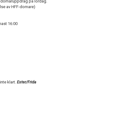
ta domaruppdrag på lördag.
else av HFF-domare)
nast 16:00
nte klart.
Ester/Frida