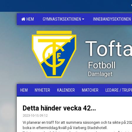
HEM
GYMNASTIKSEKTIONEN
INNEBANDYSEKTIONEN
Tofta
Fotboll
Damlaget
HEM
NYHETER
KALENDER
MATCHER
LEDARE / TRUP
Detta händer vecka 42...
2023-10-15 09:12
Vi planerar en träff för att summera säsongen och ta sikte på 20
boka in eftermiddag/kväll på Varberg Stadshotell.