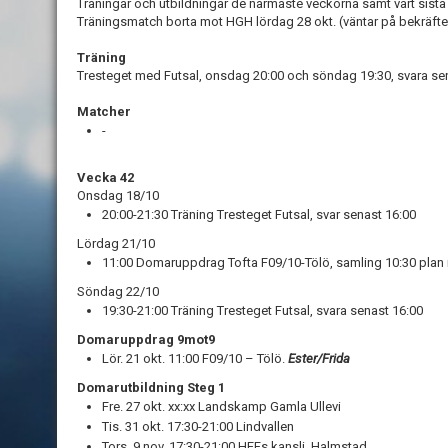
Träningar och utbildningar de närmaste veckorna samt vårt sis
Träningsmatch borta mot HGH lördag 28 okt. (väntar på bekräft
Träning
Tresteget med Futsal, onsdag 20:00 och söndag 19:30, svara se
Matcher
-
Vecka 42
Onsdag 18/10
20:00-21:30 Träning Tresteget Futsal, svar senast 16:00
Lördag 21/10
11:00 Domaruppdrag Tofta F09/10-Tölö, samling 10:30 plan i
Söndag 22/10
19:30-21:00 Träning Tresteget Futsal, svara senast 16:00
Domaruppdrag 9mot9
Lör. 21 okt. 11:00 F09/10 – Tölö.
Ester/Frida
Domarutbildning Steg 1
Fre. 27 okt. xx:xx Landskamp Gamla Ullevi
Tis. 31 okt. 17:30-21:00 Lindvallen
Tors. 9 nov. 17:30-21:00 HFFs kansli, Halmstad