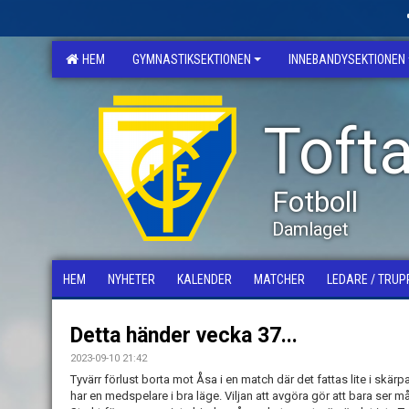
HEM
GYMNASTIKSEKTIONEN
INNEBANDYSEKTIONEN
Tofta
Fotboll
Damlaget
HEM
NYHETER
KALENDER
MATCHER
LEDARE / TRUP
Detta händer vecka 37...
2023-09-10 21:42
Tyvärr förlust borta mot Åsa i en match där det fattas lite i skärpa
har en medspelare i bra läge. Viljan att avgöra gör att bara ser m