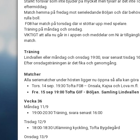
Starkt försvar som inte bjuder på mycket men tyvärr är det inte 
eftermiddag.
Match hemma på fredag mot serieledande Böljan och där behöver v
rulla boll.
F08 har match på torsdag där vi stöttar upp med spelare.
Träning på måndag och onsdag.
VIKTIGT att alla nu går in i appen och meddelar om Ni är tillgängli
match.
Träning
Lindvallen eller måndag och onsdag 19:00, svar senast tisdag 16
Efter onsdagsträningen är det fika och genomgång.
Matcher
Alla seriematcher under hösten ligger nu öppna så alla kan göra s
Tors. 14 sep. 19:30 Tofta F08 – Onsala, Kajsa och Lova m.fl.
Fre. 15 sep 19:00 Tofta GIF - Böljan. Samling Lindvallen
Vecka 36
Måndag 11/9
19:00-20:30 Träning, svara senast 16:00
Tisdag 12/9
18:00-18:30 Utlämning kyckling, Tofta Bygdegård
Onsdag 13/9