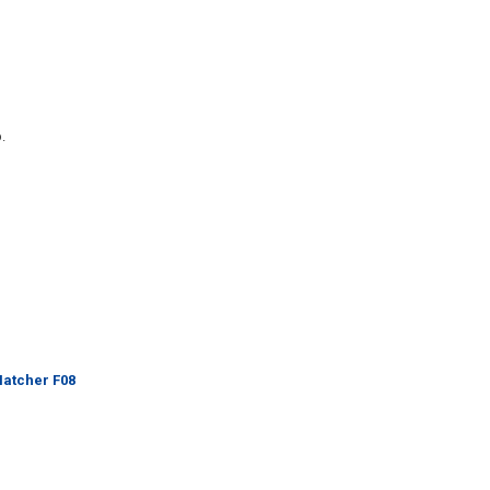
.
atcher F08