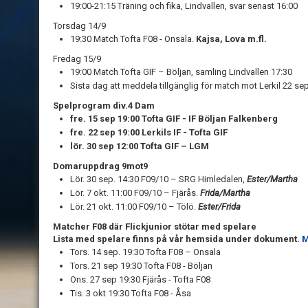
19:00-21:15 Träning och fika, Lindvallen, svar senast 16:00
Torsdag 14/9
19:30 Match Tofta F08 - Onsala.
Kajsa, Lova m.fl.
Fredag 15/9
19:00 Match Tofta GIF – Böljan, samling Lindvallen 17:30
Sista dag att meddela tillgänglig för match mot Lerkil 22 sep
Spelprogram div.4 Dam
fre. 15 sep 19:00 Tofta GIF - IF Böljan Falkenberg
fre. 22 sep 19:00 Lerkils IF - Tofta GIF
lör. 30 sep 12:00 Tofta GIF – LGM
Domaruppdrag 9mot9
Lör. 30 sep. 14:30 F09/10 – SRG Himledalen,
Ester/Martha
Lör. 7 okt. 11:00 F09/10 – Fjärås.
Frida/Martha
Lör. 21 okt. 11:00 F09/10 – Tölö.
Ester/Frida
Matcher F08 där Flickjunior stötar med spelare
Lista med spelare finns på vår hemsida under dokument.
M
Tors. 14 sep. 19:30 Tofta F08 – Onsala
Tors. 21 sep 19:30 Tofta F08 - Böljan
Ons. 27 sep 19:30 Fjärås - Tofta F08
Tis. 3 okt 19:30 Tofta F08 - Åsa