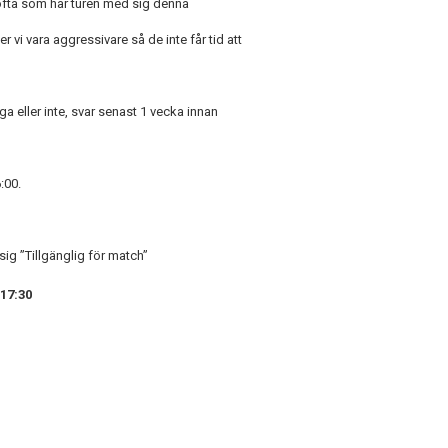
Tofta som har turen med sig denna
i vara aggressivare så de inte får tid att
ga eller inte, svar senast 1 vecka innan
:00.
ig ”Tillgänglig för match”
 17:30