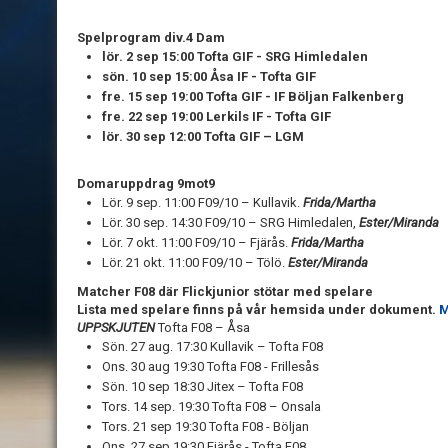
Spelprogram div.4 Dam
lör. 2 sep 15:00 Tofta GIF - SRG Himledalen
sön. 10 sep 15:00 Åsa IF - Tofta GIF
fre. 15 sep 19:00 Tofta GIF - IF Böljan Falkenberg
fre. 22 sep 19:00 Lerkils IF - Tofta GIF
lör. 30 sep 12:00 Tofta GIF – LGM
Domaruppdrag 9mot9
Lör. 9 sep. 11:00 F09/10 – Kullavik.
Frida/Martha
Lör. 30 sep. 14:30 F09/10 – SRG Himledalen,
Ester/Miranda
Lör. 7 okt. 11:00 F09/10 – Fjärås.
Frida/Martha
Lör. 21 okt. 11:00 F09/10 – Tölö.
Ester/Miranda
Matcher F08 där Flickjunior stötar med spelare
Lista med spelare finns på vår hemsida under dokument.
M
UPPSKJUTEN
Tofta F08 – Åsa
Sön. 27 aug. 17:30 Kullavik – Tofta F08
Ons. 30 aug 19:30 Tofta F08 - Frillesås
Sön. 10 sep 18:30 Jitex – Tofta F08
Tors. 14 sep. 19:30 Tofta F08 – Onsala
Tors. 21 sep 19:30 Tofta F08 - Böljan
Ons. 27 sep 19:30 Fjärås - Tofta F08