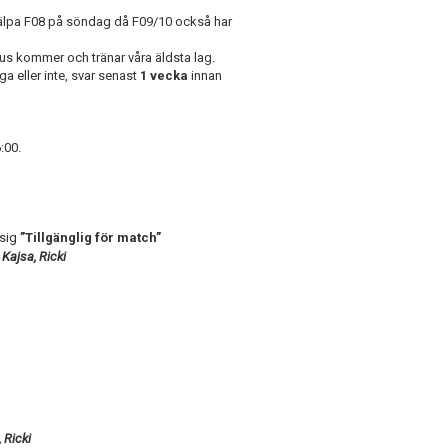
hjälpa F08 på söndag då F09/10 också har
s kommer och tränar våra äldsta lag.
ga eller inte, svar senast
1 vecka
innan
:00.
 sig
”Tillgänglig för match”
 Kajsa, Ricki
, Ricki