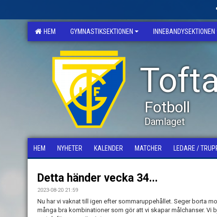
HEM
GYMNASTIKSEKTIONEN
INNEBANDYSEKTIONEN
Tofta
Fotboll
Damlaget
HEM
NYHETER
KALENDER
MATCHER
LEDARE / TRUP
Detta händer vecka 34...
2023-08-20 21:59
Nu har vi vaknat till igen efter sommaruppehållet. Seger borta mot
många bra kombinationer som gör att vi skapar målchanser. Vi bj