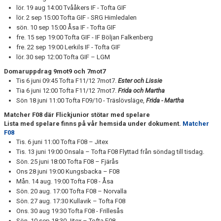
lör. 19 aug 14:00 Tvååkers IF - Tofta GIF
lör. 2 sep 15:00 Tofta GIF - SRG Himledalen
sön. 10 sep 15:00 Åsa IF - Tofta GIF
fre. 15 sep 19:00 Tofta GIF - IF Böljan Falkenberg
fre. 22 sep 19:00 Lerkils IF - Tofta GIF
lör. 30 sep 12:00 Tofta GIF – LGM
Domaruppdrag 9mot9 och 7mot7
Tis 6 juni 09:45 Tofta F11/12 7mot7.
Ester och Lissie
Tia 6 juni 12:00 Tofta F11/12 7mot7.
Frida och Martha
Sön 18 juni 11:00 Tofta F09/10 - Träslövsläge,
Frida - Martha
Matcher F08 där Flickjunior stötar med spelare
Lista med spelare finns på vår hemsida under dokument.
Matcher
F08
Tis. 6 juni 11:00 Tofta F08 – Jitex
Tis. 13 juni 19:00 Onsala – Tofta F08 Flyttad från söndag till tisdag.
Sön. 25 juni 18:00 Tofta F08 – Fjärås
Ons 28 juni 19:00 Kungsbacka – F08
Mån. 14 aug. 19:00 Tofta F08 - Åsa
Sön. 20 aug. 17:00 Tofta F08 – Norvalla
Sön. 27 aug. 17:30 Kullavik – Tofta F08
Ons. 30 aug 19:30 Tofta F08 - Frillesås
Sön. 10 sep 18:30 Jitex – Tofta F08