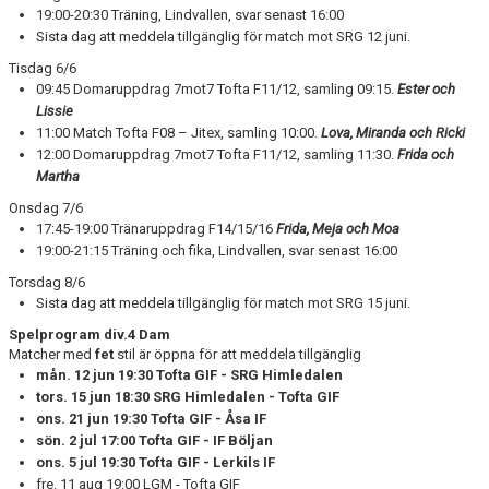
19:00-20:30 Träning, Lindvallen, svar senast 16:00
Sista dag att meddela tillgänglig för match mot SRG 12 juni.
Tisdag 6/6
09:45 Domaruppdrag 7mot7 Tofta F11/12, samling 09:15.
Ester och
Lissie
11:00 Match Tofta F08 – Jitex, samling 10:00.
Lova, Miranda och Ricki
12:00 Domaruppdrag 7mot7 Tofta F11/12, samling 11:30.
Frida och
Martha
Onsdag 7/6
17:45-19:00 Tränaruppdrag F14/15/16
Frida, Meja och Moa
19:00-21:15 Träning och fika, Lindvallen, svar senast 16:00
Torsdag 8/6
Sista dag att meddela tillgänglig för match mot SRG 15 juni.
Spelprogram div.4 Dam
Matcher med
fet
stil är öppna för att meddela tillgänglig
mån. 12 jun 19:30 Tofta GIF - SRG Himledalen
tors. 15 jun 18:30 SRG Himledalen - Tofta GIF
ons. 21 jun 19:30 Tofta GIF - Åsa IF
sön. 2 jul 17:00 Tofta GIF - IF Böljan
ons. 5 jul 19:30 Tofta GIF - Lerkils IF
fre. 11 aug 19:00 LGM - Tofta GIF