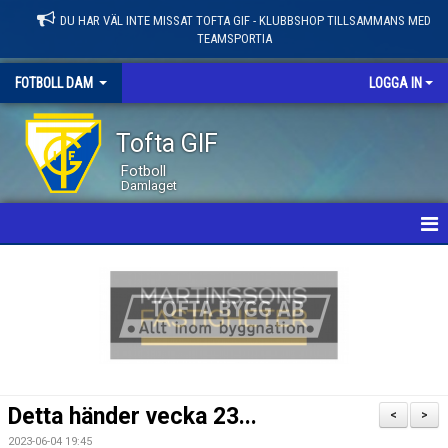
DU HAR VÄL INTE MISSAT TOFTA GIF - KLUBBSHOP TILLSAMMANS MED
TEAMSPORTIA
FOTBOLL DAM
LOGGA IN
Tofta GIF
Fotboll
Damlaget
HEM
NYHETER
KALENDER
MATCHER
Detta händer vecka 23...
<
>
LEDARE / TRUPP
2023-06-04 19:45