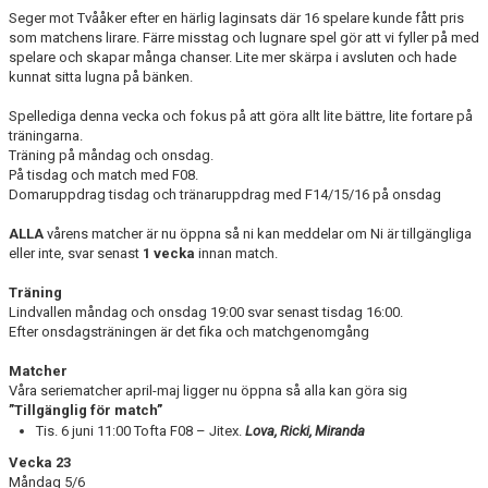
Seger mot Tvååker efter en härlig laginsats där 16 spelare kunde fått pris
BILDGALLERI
som matchens lirare. Färre misstag och lugnare spel gör att vi fyller på med
spelare och skapar många chanser. Lite mer skärpa i avsluten och hade
kunnat sitta lugna på bänken.
DOKUMENT
Spellediga denna vecka och fokus på att göra allt lite bättre, lite fortare på
träningarna.
Träning på måndag och onsdag.
På tisdag och match med F08.
Domaruppdrag tisdag och tränaruppdrag med F14/15/16 på onsdag
ALLA
vårens matcher är nu öppna så ni kan meddelar om Ni är tillgängliga
eller inte, svar senast
1 vecka
innan match.
Träning
Lindvallen måndag och onsdag 19:00 svar senast tisdag 16:00.
Efter onsdagsträningen är det fika och matchgenomgång
Matcher
Våra seriematcher april-maj ligger nu öppna så alla kan göra sig
”Tillgänglig för match”
Tis. 6 juni 11:00 Tofta F08 – Jitex.
Lova, Ricki, Miranda
Vecka 23
Måndag 5/6