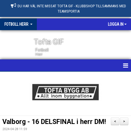
DU HAR VÄL INTE MISSAT TOFTA GIF - KLUBBSHOP TILLSAMMANS MED
TEAMSPORTIA
FOTBOLL HERR
LOGGA IN
Tofta GIF
Fotboll
Herr
HEM
NYHETER
KALENDER
MATCHER
Valborg - 16 DELSFINAL i herr DM!
<
>
LEDARE / TRUPP
2024-04-28 11:59