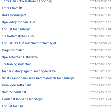
Tofta Herr - Oskarström på söndag.
2024-03-22 08:29
Ett fall framåt!
2024-03-19 18:14
Boka Söndagen!
2024-03-14 13:08
Spelledigt för herr i DM
2024-03-07 12:25
Förlust för herrlaget
2024-03-03 14:04
1:a bortamatchen i DM.
2024-02-29 10:05
Förlust i 1:a DM matchen för herrlaget
2024-02-27 09:49
Dags för match!
2024-02-22 12:36
Spelschema till DM 2024.
2024-02-19 15:01
Tre träningsmatcher.
2024-02-19 14:53
Nu har vi dragit igång säsongen 2024!
2024-01-17 12:58
Vinst i säsongens sista hemmamatch för herrlaget!
2023-10-22 13:52
Kom igen Tofta herr!
2023-09-29 12:36
Surt för herrlaget…
2023-09-25 12:56
Herrlaget tappade ledningen.
2023-09-17 17:44
Förlust för herr
2023-09-02 20:19