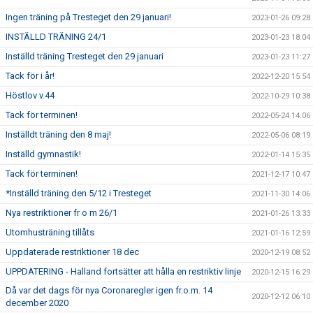
Ingen träning på Tresteget den 29 januari!
2023-01-26 09:28
INSTÄLLD TRÄNING 24/1
2023-01-23 18:04
Inställd träning Tresteget den 29 januari
2023-01-23 11:27
Tack för i år!
2022-12-20 15:54
Höstlov v.44
2022-10-29 10:38
Tack för terminen!
2022-05-24 14:06
Inställdt träning den 8 maj!
2022-05-06 08:19
Inställd gymnastik!
2022-01-14 15:35
Tack för terminen!
2021-12-17 10:47
*Inställd träning den 5/12 i Tresteget
2021-11-30 14:06
Nya restriktioner fr o m 26/1
2021-01-26 13:33
Utomhusträning tillåts
2021-01-16 12:59
Uppdaterade restriktioner 18 dec
2020-12-19 08:52
UPPDATERING - Halland fortsätter att hålla en restriktiv linje
2020-12-15 16:29
Då var det dags för nya Coronaregler igen fr.o.m. 14
2020-12-12 06:10
december 2020