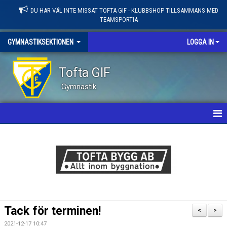
DU HAR VÄL INTE MISSAT TOFTA GIF - KLUBBSHOP TILLSAMMANS MED
TEAMSPORTIA
GYMNASTIKSEKTIONEN
LOGGA IN
Tofta GIF
Gymnastik
HEM
GYMNASTIKSEKTION
NYHETER
KALENDER
Tack för terminen!
<
>
VÅRA LEDARE
2021-12-17 10:47