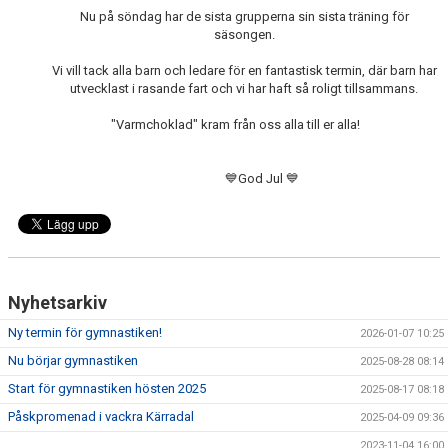
Nu på söndag har de sista grupperna sin sista träning för
BILDGALLERI
säsongen.
Vi vill tack alla barn och ledare för en fantastisk termin, där barn har
LÄNKAR
utvecklast i rasande fart och vi har haft så roligt tillsammans.
"Varmchoklad" kram från oss alla till er alla!
💙God Jul 💙
Nyhetsarkiv
Ny termin för gymnastiken!
2026-01-07 10:25
Nu börjar gymnastiken
2025-08-28 08:14
Start för gymnastiken hösten 2025
2025-08-17 08:18
Påskpromenad i vackra Kärradal
2025-04-09 09:36
2023-11-04 16:00