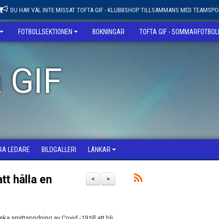
DU HAR VÄL INTE MISSAT TOFTA GIF - KLUBBSHOP TILLSAMMANS MED TEAMSPO
FOTBOLLSEKTIONEN
BOKNINGAR
TOFTA GIF - SOMMARFOTBO
 GIF
RA LEDARE
BILDGALLERI
LÄNKAR
t hålla en
<
>
a smittspridning av Covid -19 till att bli