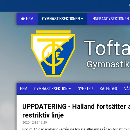
HEM
GYMNASTIKSEKTIONEN
INNEBANDYSEKTIONEN
Tofta
Gymnastik
HEM
GYMNASTIKSEKTION
NYHETER
KALENDER
VÅ
UPPDATERING - Halland fortsätter at
restriktiv linje
2020-12-15 16:29
Fr.o.m 14 december övergår de lokala allmänna råden för att minsk