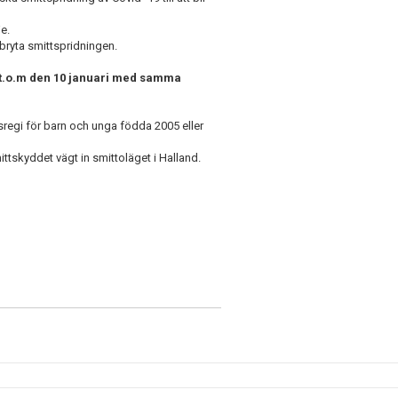
je.
 bryta smittspridningen.
 t.o.m den 10 januari med samma
gsregi för barn och unga födda 2005 eller
ttskyddet vägt in smittoläget i Halland.