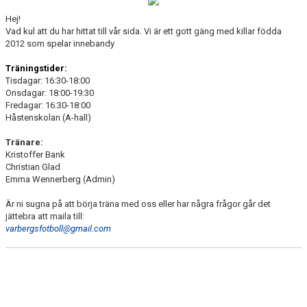
Hej!
BILDGALLERI
Vad kul att du har hittat till vår sida. Vi är ett gott gäng med killar födda
2012 som spelar innebandy
DOKUMENT
Träningstider:
Tisdagar: 16:30-18:00
Onsdagar: 18:00-19:30
Fredagar: 16:30-18:00
Håstenskolan (A-hall)
Tränare:
Kristoffer Bank
Christian Glad
Emma Wennerberg (Admin)
Är ni sugna på att börja träna med oss eller har några frågor går det
jättebra att maila till:
varbergsfotboll@gmail.com