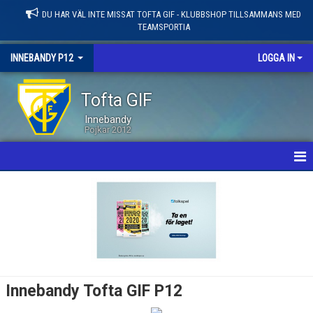
DU HAR VÄL INTE MISSAT TOFTA GIF - KLUBBSHOP TILLSAMMANS MED
TEAMSPORTIA
INNEBANDY P12
LOGGA IN
Tofta GIF
Innebandy
Pojkar 2012
HEM
NYHETER
KALENDER
MATCHER
Innebandy Tofta GIF P12
LEDARE / TRUPP