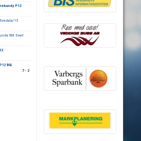
nnebandy P12
 Svedala/13
lunda IBK Svart
12
 P12 Blå
7 - 2