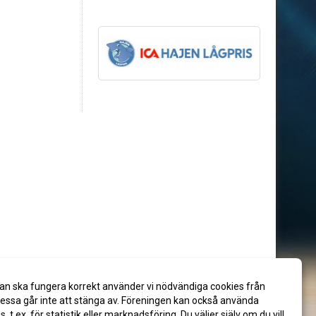
an ska fungera korrekt använder vi nödvändiga cookies från
ssa går inte att stänga av. Föreningen kan också använda
es, t.ex. för statistik eller marknadsföring. Du väljer själv om du vill