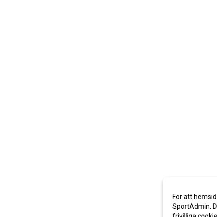
För att hemsid
SportAdmin. De
frivilliga cooki