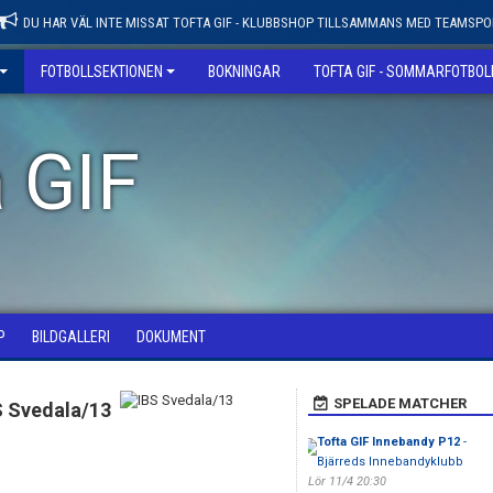
DU HAR VÄL INTE MISSAT TOFTA GIF - KLUBBSHOP TILLSAMMANS MED TEAMSPO
FOTBOLLSEKTIONEN
BOKNINGAR
TOFTA GIF - SOMMARFOTBO
 GIF
P
BILDGALLERI
DOKUMENT
SPELADE MATCHER
S Svedala/13
Tofta GIF Innebandy P12
-
Bjärreds Innebandyklubb
Lör 11/4 20:30