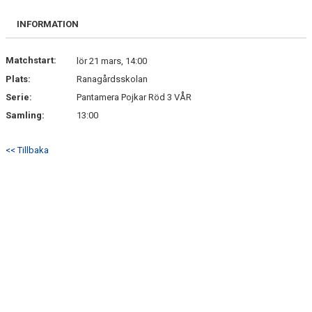
BILDGALLERI
INFORMATION
DOKUMENT
Matchstart:
lör 21 mars, 14:00
Plats:
Ranagårdsskolan
Serie:
Pantamera Pojkar Röd 3 VÅR
Samling:
13:00
<< Tillbaka