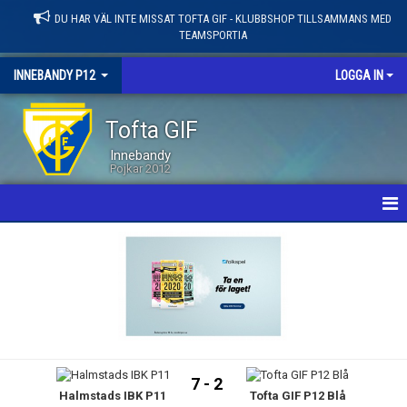
DU HAR VÄL INTE MISSAT TOFTA GIF - KLUBBSHOP TILLSAMMANS MED
TEAMSPORTIA
INNEBANDY P12
LOGGA IN
Tofta GIF
Innebandy
Pojkar 2012
HEM
NYHETER
KALENDER
MATCHER
7 - 2
Halmstads IBK P11
Tofta GIF P12 Blå
LEDARE / TRUPP