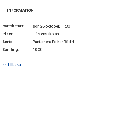
BILDGALLERI
INFORMATION
DOKUMENT
Matchstart:
sön 26 oktober, 11:30
Plats:
Håstensskolan
Serie:
Pantamera Pojkar Röd 4
Samling:
10:30
<< Tillbaka